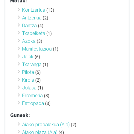
Motak:
Kontzertua
(13)
Antzerkia
(2)
Dantza
(4)
Txapelketa
(1)
Azoka
(3)
Manifestazioa
(1)
Jaiak
(6)
Txaranga
(1)
Pilota
(5)
Kirola
(2)
Jolasa
(1)
Erromeria
(3)
Estropada
(3)
Guneak:
Aiako probalekua (Aia)
(2)
Aiako plaza (Aia)
(4)