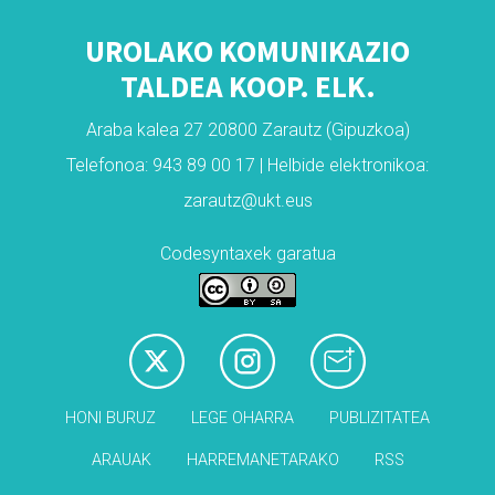
UROLAKO KOMUNIKAZIO
TALDEA KOOP. ELK.
Araba kalea 27 20800 Zarautz (Gipuzkoa)
Telefonoa: 943 89 00 17 | Helbide elektronikoa:
zarautz@ukt.eus
Codesyntaxek garatua
HONI BURUZ
LEGE OHARRA
PUBLIZITATEA
ARAUAK
HARREMANETARAKO
RSS