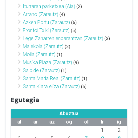
Iturraran parketxea (Aia)
(2)
Arrano (Zarautz)
(4)
Azken Portu (Zarautz)
(6)
Frontoi Txiki (Zarautz)
(5)
Lege Zaharren enparantzan (Zarautz)
(3)
Malekoia (Zarautz)
(2)
Moila (Zarautz)
(1)
Musika Plaza (Zarautz)
(9)
Salbide (Zarautz)
(1)
Santa Maria Real (Zarautz)
(1)
Santa Klara eliza (Zarautz)
(5)
Egutegia
Abuztua
al
ar
az
og
ol
lr
ig
1
2