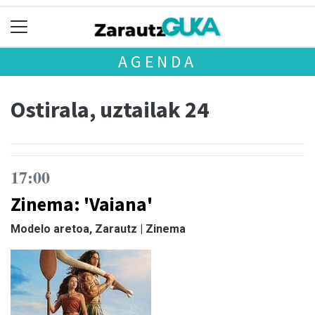
AGENDA
Ostirala, uztailak 24
17:00
Zinema: 'Vaiana'
Modelo aretoa, Zarautz | Zinema