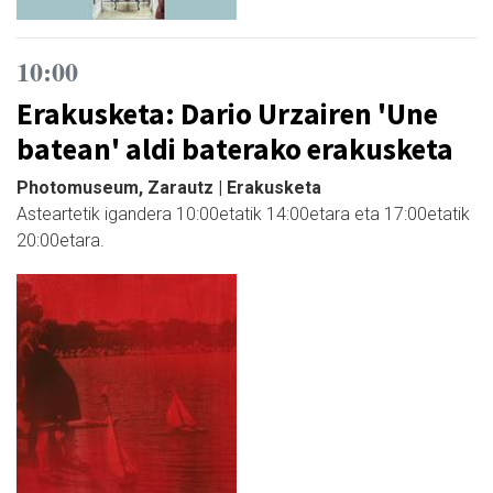
10:00
Erakusketa: Dario Urzairen 'Une
batean' aldi baterako erakusketa
Photomuseum, Zarautz | Erakusketa
Asteartetik igandera 10:00etatik 14:00etara eta 17:00etatik
20:00etara.