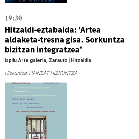
19:30
Hitzaldi-eztabaida: 'Artea
aldaketa-tresna gisa. Sorkuntza
bizitzan integratzea'
Ispilu Arte galeria, Zarautz | Hitzaldia
Hizkuntza:
HAINBAT HIZKUNTZA