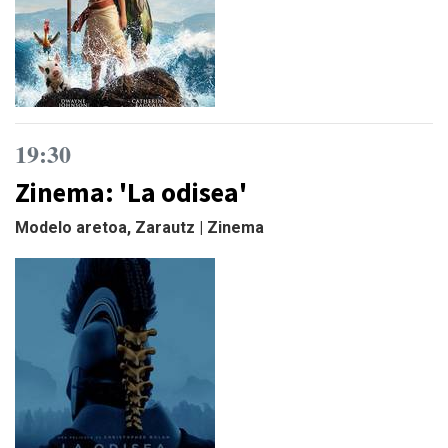
19:30
Zinema: 'La odisea'
Modelo aretoa, Zarautz | Zinema