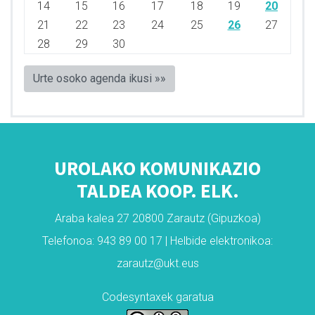
14
15
16
17
18
19
20
21
22
23
24
25
26
27
28
29
30
Urte osoko agenda ikusi »»
UROLAKO KOMUNIKAZIO
TALDEA KOOP. ELK.
Araba kalea 27 20800 Zarautz (Gipuzkoa)
Telefonoa: 943 89 00 17 | Helbide elektronikoa:
zarautz@ukt.eus
Codesyntaxek garatua