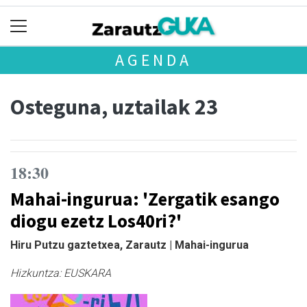
AGENDA
Osteguna, uztailak 23
18:30
Mahai-ingurua: 'Zergatik esango
diogu ezetz Los40ri?'
Hiru Putzu gaztetxea, Zarautz | Mahai-ingurua
Hizkuntza:
EUSKARA