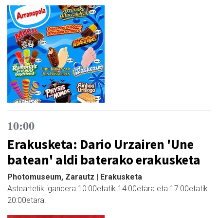
10:00
Erakusketa: Dario Urzairen 'Une
batean' aldi baterako erakusketa
Photomuseum, Zarautz | Erakusketa
Asteartetik igandera 10:00etatik 14:00etara eta 17:00etatik
20:00etara.