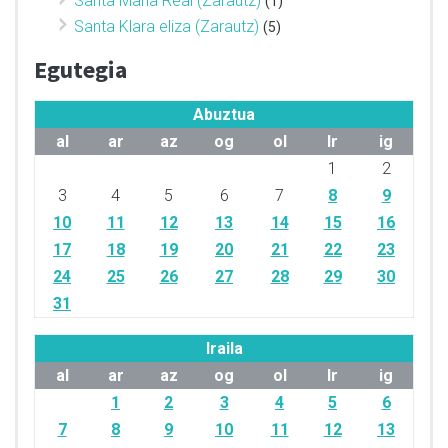
Santa Maria Real (Zarautz)
(1)
Santa Klara eliza (Zarautz)
(5)
Egutegia
Abuztua
al
ar
az
og
ol
lr
ig
1
2
3
4
5
6
7
8
9
10
11
12
13
14
15
16
17
18
19
20
21
22
23
24
25
26
27
28
29
30
31
Iraila
al
ar
az
og
ol
lr
ig
1
2
3
4
5
6
7
8
9
10
11
12
13