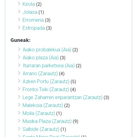
Kirola
(2)
Jolasa
(1)
Erromeria
(3)
Estropada
(3)
Guneak:
Aiako probalekua (Aia)
(2)
Aiako plaza (Aia)
(3)
Iturraran parketxea (Aia)
(2)
Arrano (Zarautz)
(4)
Azken Portu (Zarautz)
(5)
Frontoi Txiki (Zarautz)
(4)
Lege Zaharren enparantzan (Zarautz)
(3)
Malekoia (Zarautz)
(2)
Moila (Zarautz)
(1)
Musika Plaza (Zarautz)
(9)
Salbide (Zarautz)
(1)