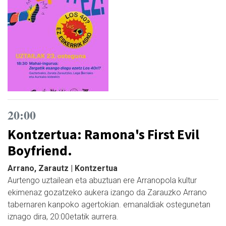
20:00
Kontzertua: Ramona's First Evil
Boyfriend.
Arrano, Zarautz | Kontzertua
Aurtengo uztailean eta abuztuan ere Arranopola kultur
ekimenaz gozatzeko aukera izango da Zarauzko Arrano
tabernaren kanpoko agertokian. emanaldiak ostegunetan
iznago dira, 20:00etatik aurrera.