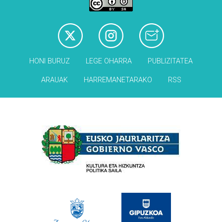
HONI BURUZ
LEGE OHARRA
PUBLIZITATEA
ARAUAK
HARREMANETARAKO
RSS
Babesleak