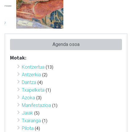
Agenda osoa
Motak:
Kontzertua
(13)
Antzerkia
(2)
Dantza
(4)
Txapelketa
(1)
Azoka
(3)
Manifestazioa
(1)
Jaiak
(5)
Txaranga
(1)
Pilota
(4)