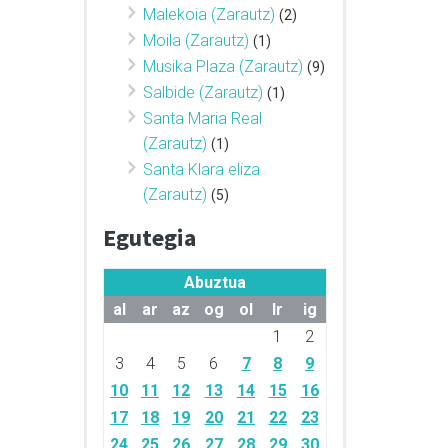
Malekoia (Zarautz)
(2)
Moila (Zarautz)
(1)
Musika Plaza (Zarautz)
(9)
Salbide (Zarautz)
(1)
Santa Maria Real
(Zarautz)
(1)
Santa Klara eliza
(Zarautz)
(5)
Egutegia
Abuztua
al
ar
az
og
ol
lr
ig
1
2
3
4
5
6
7
8
9
10
11
12
13
14
15
16
17
18
19
20
21
22
23
24
25
26
27
28
29
30