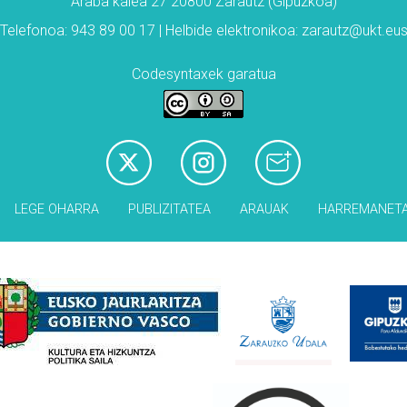
Araba kalea 27 20800 Zarautz (Gipuzkoa)
Telefonoa: 943 89 00 17 | Helbide elektronikoa: zarautz@ukt.eu
Codesyntaxek garatua
LEGE OHARRA
PUBLIZITATEA
ARAUAK
HARREMANET
Babesleak