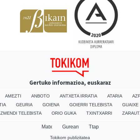
Gertuko informazioa, euskaraz
AMEZTI
ANBOTO
ANTXETA IRRATIA
ATARIA
AZP
TIA
GEURIA
GOIENA
GOIERRI TELEBISTA
GUAIXE
IZMENDI TELEBISTA
ORIO GUKA
TXINTXARRI
ZARAUT
Matx
Gurean
Ttap
Tokikom publizitatea