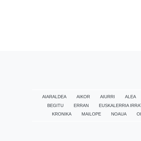
AIARALDEA
AIKOR
AIURRI
ALEA
BEGITU
ERRAN
EUSKALERRIA IRRA
KRONIKA
MAILOPE
NOAUA
O