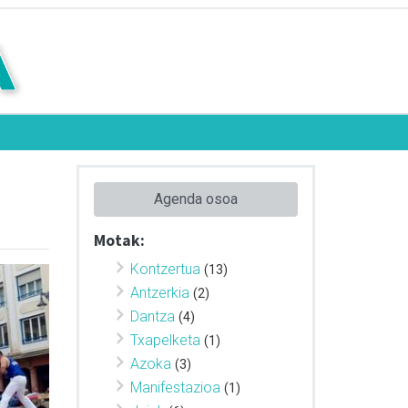
Agenda osoa
Motak:
Kontzertua
(13)
Antzerkia
(2)
Dantza
(4)
Txapelketa
(1)
Azoka
(3)
Manifestazioa
(1)