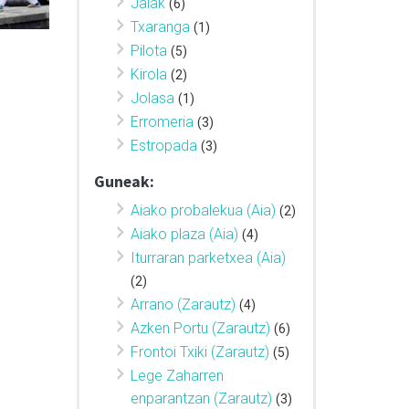
Jaiak
(6)
Txaranga
(1)
Pilota
(5)
Kirola
(2)
Jolasa
(1)
Erromeria
(3)
Estropada
(3)
Guneak:
Aiako probalekua (Aia)
(2)
Aiako plaza (Aia)
(4)
Iturraran parketxea (Aia)
(2)
Arrano (Zarautz)
(4)
Azken Portu (Zarautz)
(6)
Frontoi Txiki (Zarautz)
(5)
Lege Zaharren
enparantzan (Zarautz)
(3)