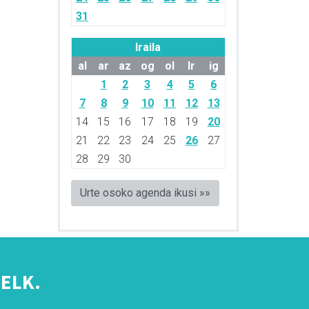
31
Iraila
al
ar
az
og
ol
lr
ig
1
2
3
4
5
6
7
8
9
10
11
12
13
14
15
16
17
18
19
20
21
22
23
24
25
26
27
28
29
30
Urte osoko agenda ikusi »»
ELK.