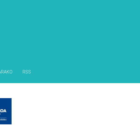
s
ARAKO
RSS