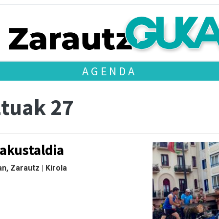
AGENDA
tuak 27
rakustaldia
, Zarautz | Kirola