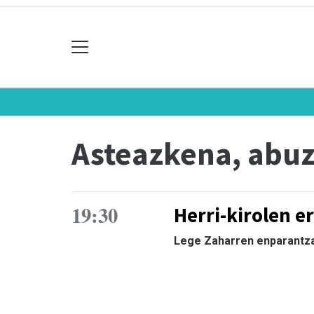
Asteazkena, abuz
19:30
Herri-kirolen e
Lege Zaharren enparantzan