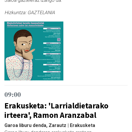
Saioa gazteleraz izango da.
Hizkuntza:
GAZTELANIA
09:00
Erakusketa: 'Larrialdietarako
irteera', Ramon Aranzabal
Garoa liburu denda, Zarautz | Erakusketa