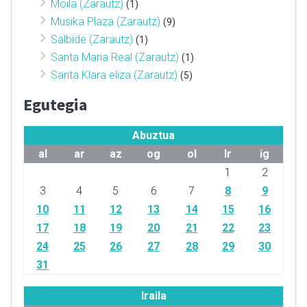
Moila (Zarautz)
(1)
Musika Plaza (Zarautz)
(9)
Salbide (Zarautz)
(1)
Santa Maria Real (Zarautz)
(1)
Santa Klara eliza (Zarautz)
(5)
Egutegia
Abuztua
al
ar
az
og
ol
lr
ig
1
2
3
4
5
6
7
8
9
10
11
12
13
14
15
16
17
18
19
20
21
22
23
24
25
26
27
28
29
30
31
Iraila