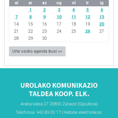
al
ar
az
og
ol
lr
ig
1
2
3
4
5
6
7
8
9
10
11
12
13
14
15
16
17
18
19
20
21
22
23
24
25
26
27
28
29
30
Urte osoko agenda ikusi »»
UROLAKO KOMUNIKAZIO
TALDEA KOOP. ELK.
Araba kalea 27 20800 Zarautz (Gipuzkoa)
Telefonoa: 943 89 00 17 | Helbide elektronikoa: