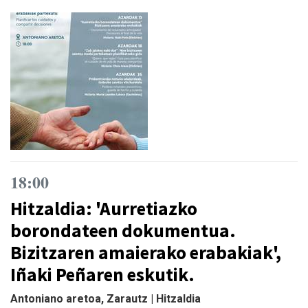
18:00
Hitzaldia: 'Aurretiazko
borondateen dokumentua.
Bizitzaren amaierako erabakiak',
Iñaki Peñaren eskutik.
Antoniano aretoa, Zarautz | Hitzaldia