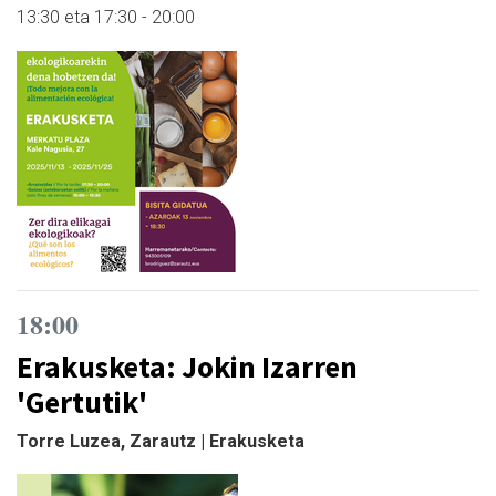
13:30 eta 17:30 - 20:00
18:00
Erakusketa: Jokin Izarren
'Gertutik'
Torre Luzea, Zarautz | Erakusketa