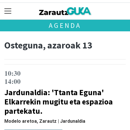
AGENDA
Osteguna, azaroak 13
10:30
14:00
Jardunaldia: 'Ttanta Eguna'
Elkarrekin mugitu eta espazioa
partekatu.
Modelo aretoa, Zarautz | Jardunaldia