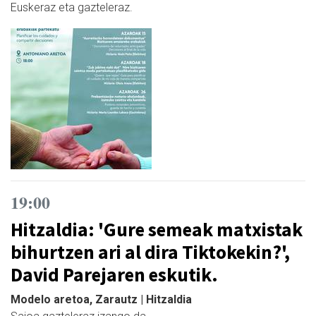
Euskeraz eta gazteleraz.
19:00
Hitzaldia: 'Gure semeak matxistak
bihurtzen ari al dira Tiktokekin?',
David Parejaren eskutik.
Modelo aretoa, Zarautz | Hitzaldia