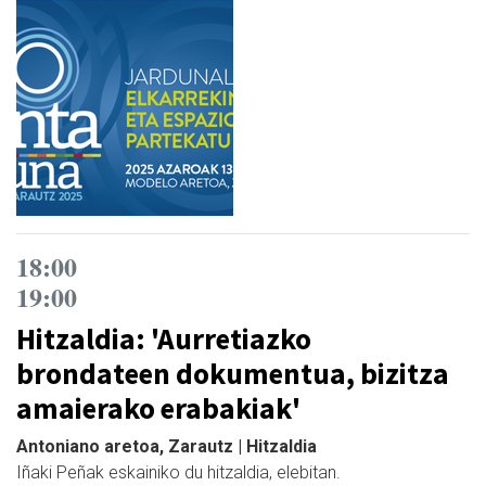
18:00
19:00
Hitzaldia: 'Aurretiazko
brondateen dokumentua, bizitza
amaierako erabakiak'
Antoniano aretoa, Zarautz | Hitzaldia
Iñaki Peñak eskainiko du hitzaldia, elebitan.