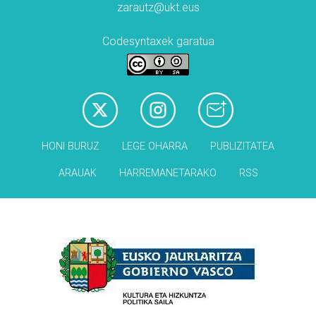
zarautz@ukt.eus
Codesyntaxek garatua
HONI BURUZ
LEGE OHARRA
PUBLIZITATEA
ARAUAK
HARREMANETARAKO
RSS
Babesleak