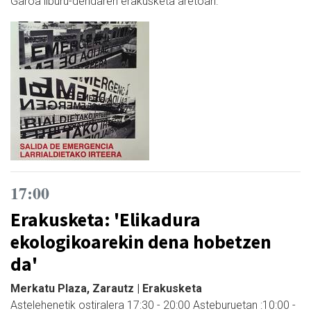
Garoa liburu-dendaren erakusketa aretoan.
17:00
Erakusketa: 'Elikadura
ekologikoarekin dena hobetzen
da'
Merkatu Plaza, Zarautz | Erakusketa
Astelehenetik ostiralera 17:30 - 20:00 Asteburuetan :10:00 -