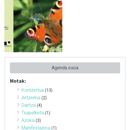
Agenda osoa
Motak:
Kontzertua
(13)
Antzerkia
(2)
Dantza
(4)
Txapelketa
(1)
Azoka
(3)
Manifestazioa
(1)