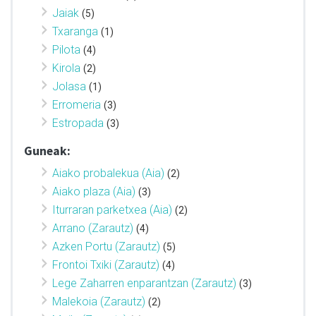
Jaiak
(5)
Txaranga
(1)
Pilota
(4)
Kirola
(2)
Jolasa
(1)
Erromeria
(3)
Estropada
(3)
Guneak:
Aiako probalekua (Aia)
(2)
Aiako plaza (Aia)
(3)
Iturraran parketxea (Aia)
(2)
Arrano (Zarautz)
(4)
Azken Portu (Zarautz)
(5)
Frontoi Txiki (Zarautz)
(4)
Lege Zaharren enparantzan (Zarautz)
(3)
Malekoia (Zarautz)
(2)