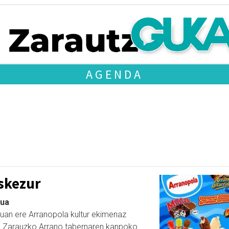
AGENDA
skezur
tua
tuan ere Arranopola kultur ekimenaz
a Zarauzko Arrano tabernaren kanpoko