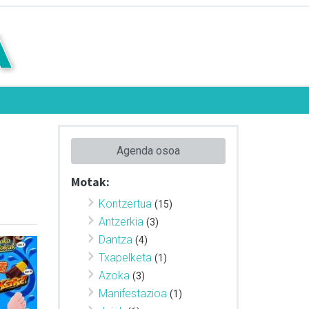
Agenda osoa
Motak:
Kontzertua
(15)
Antzerkia
(3)
Dantza
(4)
Txapelketa
(1)
Azoka
(3)
Manifestazioa
(1)