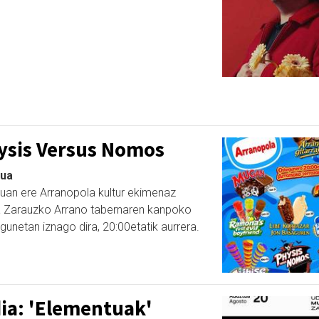
ysis Versus Nomos
tua
tuan ere Arranopola kultur ekimenaz
a Zarauzko Arrano tabernaren kanpoko
unetan iznago dira, 20:00etatik aurrera.
ia: 'Elementuak'