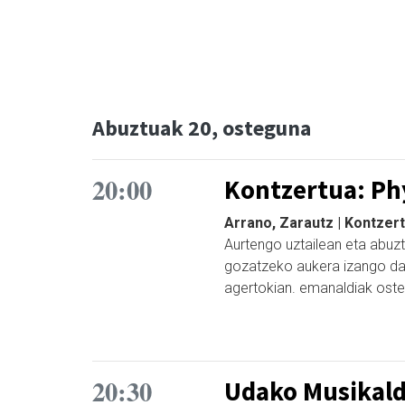
Abuztuak 20, osteguna
20:00
Kontzertua: Ph
Arrano, Zarautz | Kontzer
Aurtengo uztailean eta abuz
gozatzeko aukera izango d
agertokian. emanaldiak osteg
20:30
Udako Musikald