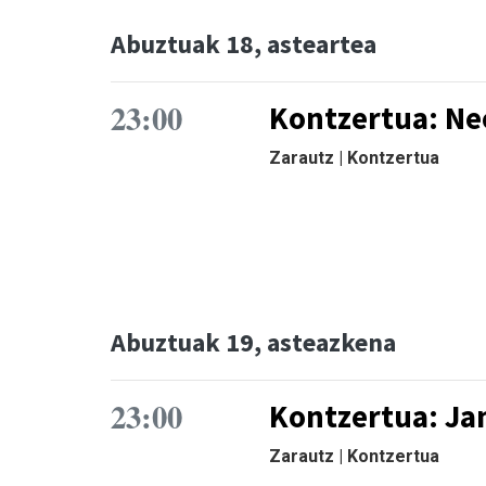
Abuztuak 18, asteartea
23:00
Kontzertua: N
Zarautz | Kontzertua
Abuztuak 19, asteazkena
23:00
Kontzertua: Ja
Zarautz | Kontzertua