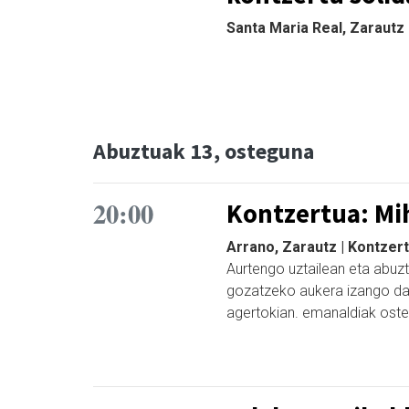
Santa Maria Real, Zarautz
Abuztuak 13, osteguna
20:00
Kontzertua: Mi
Arrano, Zarautz | Kontzer
Aurtengo uztailean eta abuz
gozatzeko aukera izango d
agertokian. emanaldiak osteg