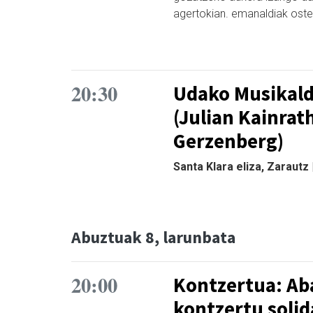
agertokian. emanaldiak osteg
20:30
Udako Musikald
(Julian Kainrat
Gerzenberg)
Santa Klara eliza, Zarautz
Abuztuak 8, larunbata
20:00
Kontzertua: Ab
kontzertu solid