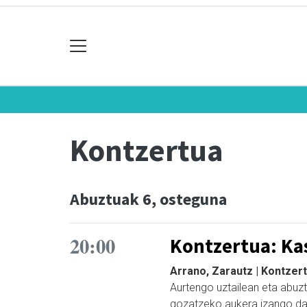
Kontzertua
Abuztuak 6, osteguna
20:00
Kontzertua: Ka
Arrano, Zarautz | Kontzer
Aurtengo uztailean eta abuz
gozatzeko aukera izango d