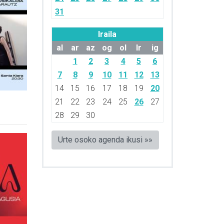
31
Iraila
al
ar
az
og
ol
lr
ig
1
2
3
4
5
6
7
8
9
10
11
12
13
14
15
16
17
18
19
20
21
22
23
24
25
26
27
28
29
30
Urte osoko agenda ikusi »»