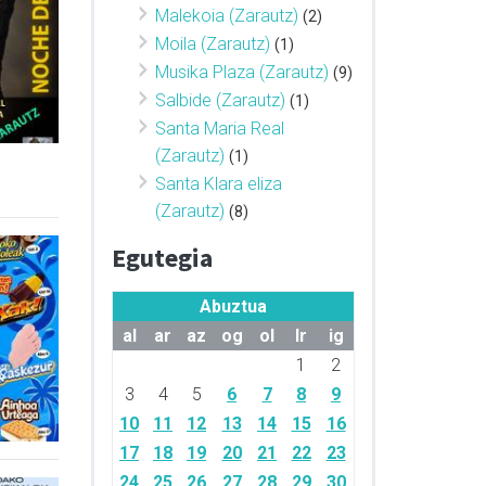
Malekoia (Zarautz)
(2)
Moila (Zarautz)
(1)
Musika Plaza (Zarautz)
(9)
Salbide (Zarautz)
(1)
Santa Maria Real
(Zarautz)
(1)
Santa Klara eliza
(Zarautz)
(8)
Egutegia
Abuztua
al
ar
az
og
ol
lr
ig
1
2
3
4
5
6
7
8
9
10
11
12
13
14
15
16
17
18
19
20
21
22
23
24
25
26
27
28
29
30