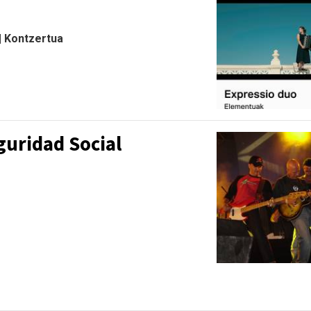
 | Kontzertua
guridad Social