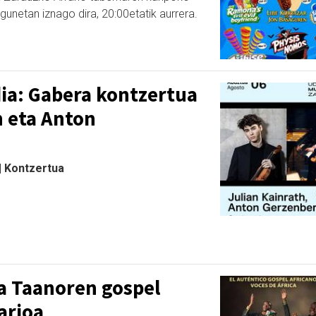
unetan iznago dira, 20:00etatik aurrera.
ia: Gabera kontzertua
h eta Anton
 | Kontzertua
a Taanoren gospel
arioa