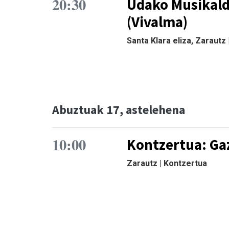
20:30
Udako Musikaldi
(Vivalma)
Santa Klara eliza, Zarautz
Abuztuak 17, astelehena
10:00
Kontzertua: Ga
Zarautz | Kontzertua