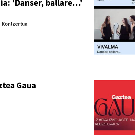
a: 'Danser, ballare…'
 | Kontzertua
ztea Gaua