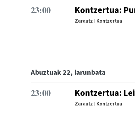
23:00
Kontzertua: Pu
Zarautz | Kontzertua
Abuztuak 22, larunbata
23:00
Kontzertua: Le
Zarautz | Kontzertua