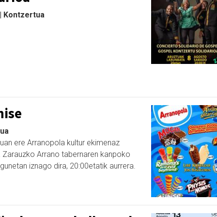
 | Kontzertua
hise
tua
tuan ere Arranopola kultur ekimenaz
a Zarauzko Arrano tabernaren kanpoko
unetan iznago dira, 20:00etatik aurrera.