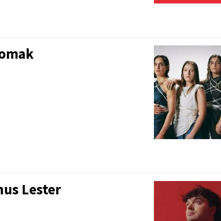
eomak
nus Lester