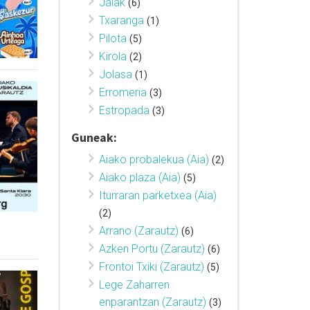
Jaiak
(6)
Txaranga
(1)
Pilota
(5)
Kirola
(2)
Jolasa
(1)
Erromeria
(3)
Estropada
(3)
Guneak:
Aiako probalekua (Aia)
(2)
Aiako plaza (Aia)
(5)
Iturraran parketxea (Aia)
(2)
Arrano (Zarautz)
(6)
Azken Portu (Zarautz)
(6)
Frontoi Txiki (Zarautz)
(5)
Lege Zaharren
enparantzan (Zarautz)
(3)