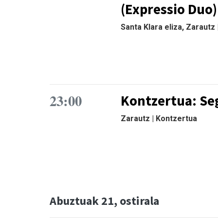
(Expressio Duo)
Santa Klara eliza, Zarautz
23:00
Kontzertua: Se
Zarautz | Kontzertua
Abuztuak 21, ostirala