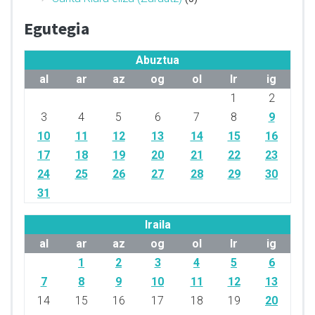
Egutegia
Abuztua
al
ar
az
og
ol
lr
ig
1
2
3
4
5
6
7
8
9
10
11
12
13
14
15
16
17
18
19
20
21
22
23
24
25
26
27
28
29
30
31
Iraila
al
ar
az
og
ol
lr
ig
1
2
3
4
5
6
7
8
9
10
11
12
13
14
15
16
17
18
19
20