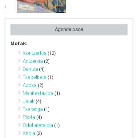
Agenda osoa
Motak:
Kontzertua
(12)
Antzerkia
(2)
Dantza
(4)
Txapelketa
(1)
Azoka
(2)
Manifestazioa
(1)
Jaiak
(4)
Txaranga
(1)
Pilota
(4)
Odol ateraldia
(1)
Kirola
(2)