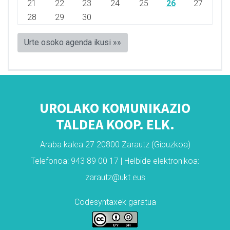
21
22
23
24
25
26
27
28
29
30
Urte osoko agenda ikusi »»
UROLAKO KOMUNIKAZIO
TALDEA KOOP. ELK.
Araba kalea 27 20800 Zarautz (Gipuzkoa)
Telefonoa: 943 89 00 17 | Helbide elektronikoa:
zarautz@ukt.eus
Codesyntaxek garatua