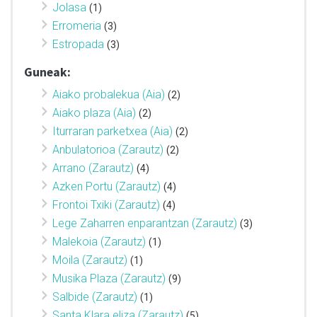
Jolasa
(1)
Erromeria
(3)
Estropada
(3)
Guneak:
Aiako probalekua (Aia)
(2)
Aiako plaza (Aia)
(2)
Iturraran parketxea (Aia)
(2)
Anbulatorioa (Zarautz)
(2)
Arrano (Zarautz)
(4)
Azken Portu (Zarautz)
(4)
Frontoi Txiki (Zarautz)
(4)
Lege Zaharren enparantzan (Zarautz)
(3)
Malekoia (Zarautz)
(1)
Moila (Zarautz)
(1)
Musika Plaza (Zarautz)
(9)
Salbide (Zarautz)
(1)
Santa Klara eliza (Zarautz)
(5)