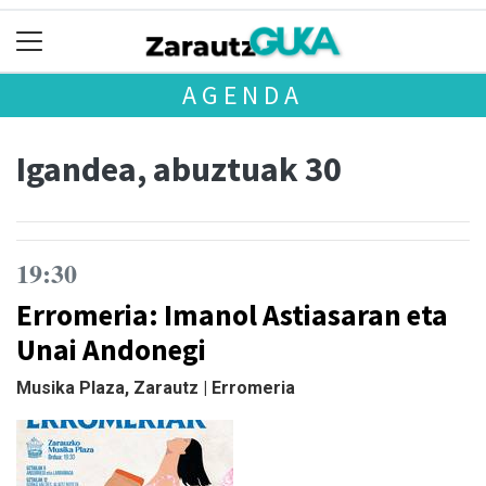
AGENDA
Igandea, abuztuak 30
19:30
Erromeria: Imanol Astiasaran eta
Unai Andonegi
Musika Plaza, Zarautz | Erromeria