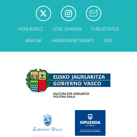
HONI BURUZ
LEGE OHARRA
PUBLIZITATEA
ARAUAK
HARREMANETARAKO
RSS
Babesleak