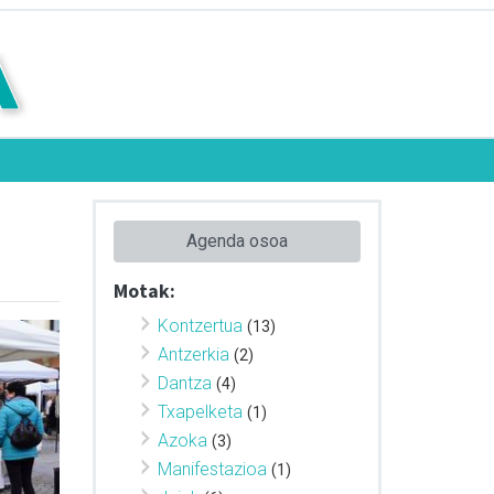
Agenda osoa
Motak:
Kontzertua
(13)
Antzerkia
(2)
Dantza
(4)
Txapelketa
(1)
Azoka
(3)
Manifestazioa
(1)