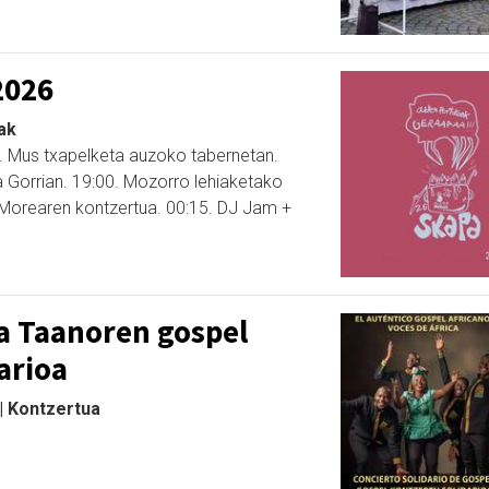
2026
ak
00. Mus txapelketa auzoko tabernetan.
a Gorrian. 19:00. Mozorro lehiaketako
 Morearen kontzertua. 00:15. DJ Jam +
a Taanoren gospel
arioa
 | Kontzertua