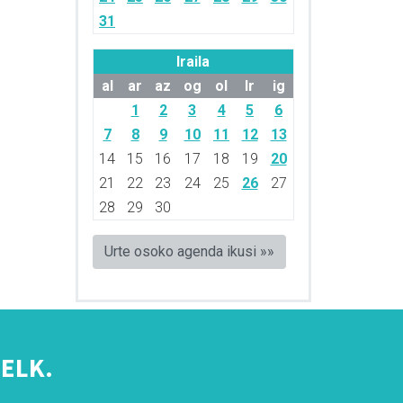
31
Iraila
al
ar
az
og
ol
lr
ig
1
2
3
4
5
6
7
8
9
10
11
12
13
14
15
16
17
18
19
20
21
22
23
24
25
26
27
28
29
30
Urte osoko agenda ikusi »»
ELK.