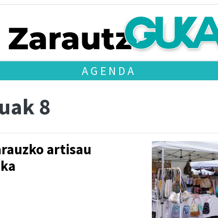
AGENDA
uak 8
arauzko artisau
oka