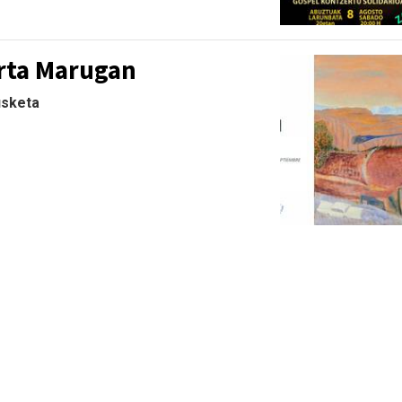
rta Marugan
usketa