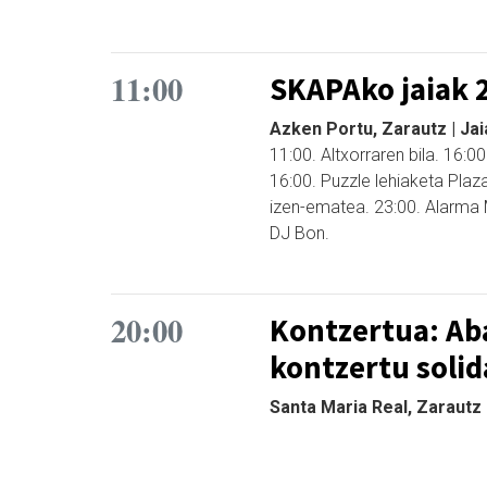
11:00
SKAPAko jaiak 
Azken Portu, Zarautz | Jai
11:00. Altxorraren bila. 16:
16:00. Puzzle lehiaketa Plaz
izen-ematea. 23:00. Alarma
DJ Bon.
20:00
Kontzertua: Ab
kontzertu solid
Santa Maria Real, Zarautz