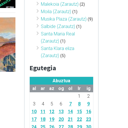
Malekoia (Zarautz)
(2)
Moila (Zarautz)
(1)
Musika Plaza (Zarautz)
(9)
Salbide (Zarautz)
(1)
Santa Maria Real
(Zarautz)
(1)
Santa Klara eliza
(Zarautz)
(5)
Egutegia
Abuztua
al
ar
az
og
ol
lr
ig
1
2
3
4
5
6
7
8
9
10
11
12
13
14
15
16
17
18
19
20
21
22
23
24
25
26
27
28
29
30