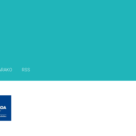
s
ARAKO
RSS