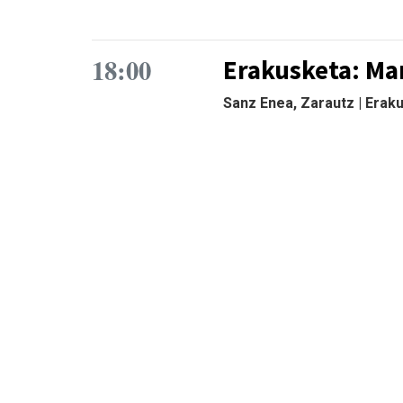
18:00
Erakusketa: Ma
Sanz Enea, Zarautz | Erak