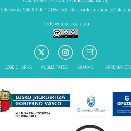
Araba kalea 27 20800 Zarautz (Gipuzkoa)
Telefonoa: 943 89 00 17 | Helbide elektronikoa: zarautz@ukt.eu
Codesyntaxek garatua
LEGE OHARRA
PUBLIZITATEA
ARAUAK
HARREMANET
Babesleak