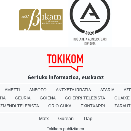
Gertuko informazioa, euskaraz
AMEZTI
ANBOTO
ANTXETA IRRATIA
ATARIA
AZP
TIA
GEURIA
GOIENA
GOIERRI TELEBISTA
GUAIXE
IZMENDI TELEBISTA
ORIO GUKA
TXINTXARRI
ZARAUT
Matx
Gurean
Ttap
Tokikom publizitatea