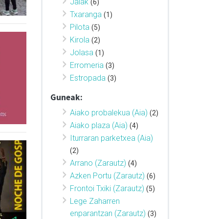
Jaiak
(6)
Txaranga
(1)
Pilota
(5)
Kirola
(2)
Jolasa
(1)
Erromeria
(3)
Estropada
(3)
Guneak:
Aiako probalekua (Aia)
(2)
Aiako plaza (Aia)
(4)
Iturraran parketxea (Aia)
(2)
Arrano (Zarautz)
(4)
Azken Portu (Zarautz)
(6)
Frontoi Txiki (Zarautz)
(5)
Lege Zaharren
enparantzan (Zarautz)
(3)