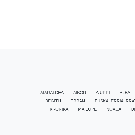
AIARALDEA
AIKOR
AIURRI
ALEA
BEGITU
ERRAN
EUSKALERRIA IRRA
KRONIKA
MAILOPE
NOAUA
O