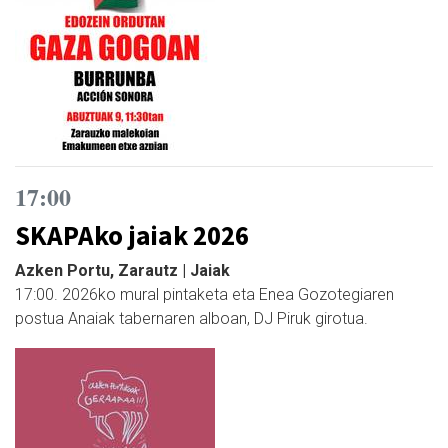
17:00
SKAPAko jaiak 2026
Azken Portu, Zarautz | Jaiak
17:00. 2026ko mural pintaketa eta Enea Gozotegiaren
postua Anaiak tabernaren alboan, DJ Piruk girotua.