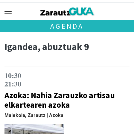
AGENDA
Igandea, abuztuak 9
10:30
21:30
Azoka: Nahia Zarauzko artisau
elkartearen azoka
Malekoia, Zarautz | Azoka