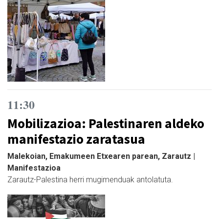
11:30
Mobilizazioa: Palestinaren aldeko
manifestazio zaratasua
Malekoian, Emakumeen Etxearen parean, Zarautz |
Manifestazioa
Zarautz-Palestina herri mugimenduak antolatuta.