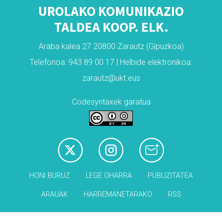
UROLAKO KOMUNIKAZIO
TALDEA KOOP. ELK.
Araba kalea 27 20800 Zarautz (Gipuzkoa)
Telefonoa: 943 89 00 17 | Helbide elektronikoa:
zarautz@ukt.eus
Codesyntaxek garatua
HONI BURUZ
LEGE OHARRA
PUBLIZITATEA
ARAUAK
HARREMANETARAKO
RSS