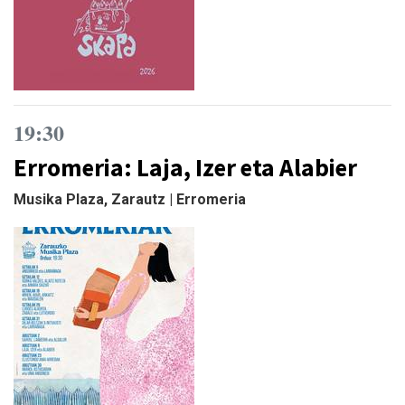
19:30
Erromeria: Laja, Izer eta Alabier
Musika Plaza, Zarautz | Erromeria