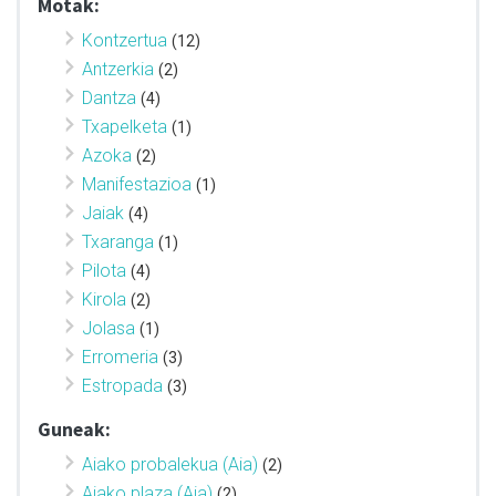
Motak:
Kontzertua
(12)
Antzerkia
(2)
Dantza
(4)
Txapelketa
(1)
Azoka
(2)
Manifestazioa
(1)
Jaiak
(4)
Txaranga
(1)
Pilota
(4)
Kirola
(2)
Jolasa
(1)
Erromeria
(3)
Estropada
(3)
Guneak:
Aiako probalekua (Aia)
(2)
Aiako plaza (Aia)
(2)