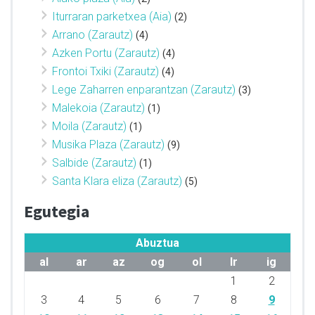
Iturraran parketxea (Aia)
(2)
Arrano (Zarautz)
(4)
Azken Portu (Zarautz)
(4)
Frontoi Txiki (Zarautz)
(4)
Lege Zaharren enparantzan (Zarautz)
(3)
Malekoia (Zarautz)
(1)
Moila (Zarautz)
(1)
Musika Plaza (Zarautz)
(9)
Salbide (Zarautz)
(1)
Santa Klara eliza (Zarautz)
(5)
Egutegia
Abuztua
al
ar
az
og
ol
lr
ig
1
2
3
4
5
6
7
8
9