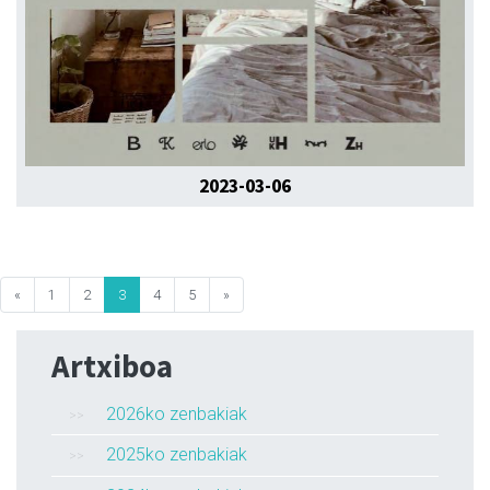
2023-03-06
«
1
2
3
4
5
»
Artxiboa
2026ko zenbakiak
2025ko zenbakiak