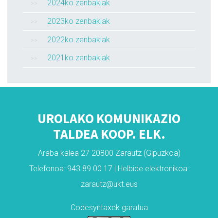
2024ko zenbakiak
2023ko zenbakiak
2022ko zenbakiak
2021ko zenbakiak
UROLAKO KOMUNIKAZIO
TALDEA KOOP. ELK.
Araba kalea 27 20800 Zarautz (Gipuzkoa)
Telefonoa: 943 89 00 17 | Helbide elektronikoa:
zarautz@ukt.eus
Codesyntaxek garatua