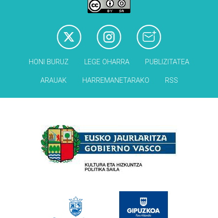
HONI BURUZ
LEGE OHARRA
PUBLIZITATEA
ARAUAK
HARREMANETARAKO
RSS
Babesleak