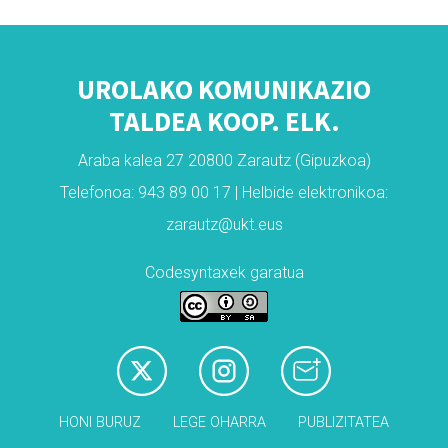
UROLAKO KOMUNIKAZIO
TALDEA KOOP. ELK.
Araba kalea 27 20800 Zarautz (Gipuzkoa)
Telefonoa: 943 89 00 17 | Helbide elektronikoa:
zarautz@ukt.eus
Codesyntaxek garatua
HONI BURUZ
LEGE OHARRA
PUBLIZITATEA