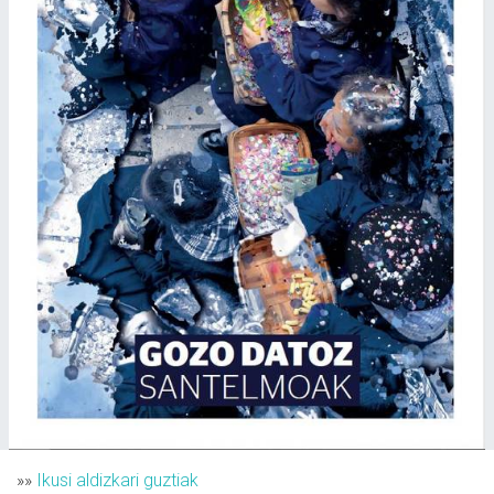
»»
Ikusi aldizkari guztiak