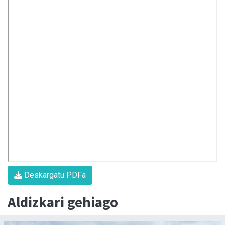
Deskargatu PDFa
Aldizkari gehiago