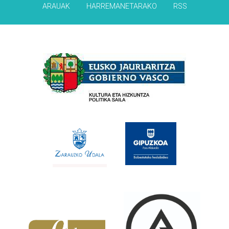
ARAUAK
HARREMANETARAKO
RSS
Babesleak