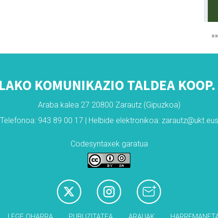
»
LAKO KOMUNIKAZIO TALDEA KOOP. 
Araba kalea 27 20800 Zarautz (Gipuzkoa)
Telefonoa: 943 89 00 17 | Helbide elektronikoa: zarautz@ukt.eu
Codesyntaxek garatua
LEGE OHARRA
PUBLIZITATEA
ARAUAK
HARREMANET