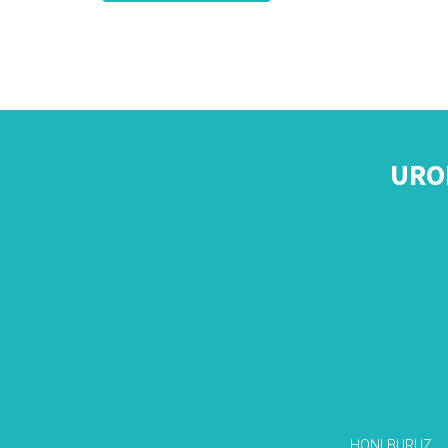
URO
HONI BURUZ