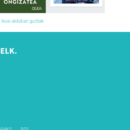
»
Ikusi aldizkari guztiak
ELK.
s
ARAKO
RSS