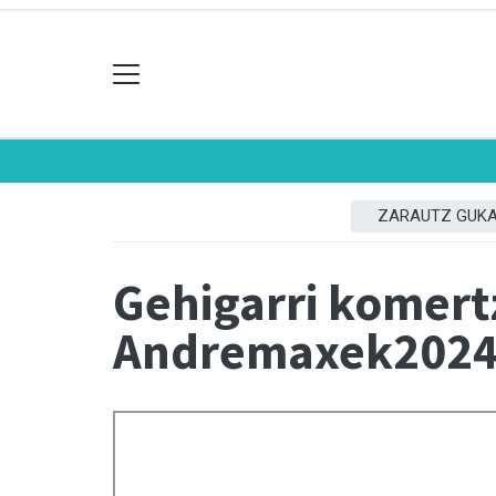
ZARAUTZ GUK
Gehigarri komert
Andremaxek202