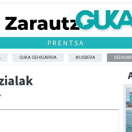
PRENTSA
A
GUKA GEHIGARRIA
IKUSBERA
GEHIGAR
zialak
4