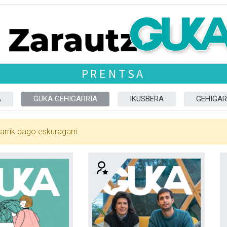
PRENTSA
A
GUKA GEHIGARRIA
IKUSBERA
GEHIGAR
arrik dago eskuragarri.