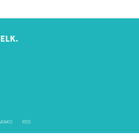
ELK.
s
ARAKO
RSS