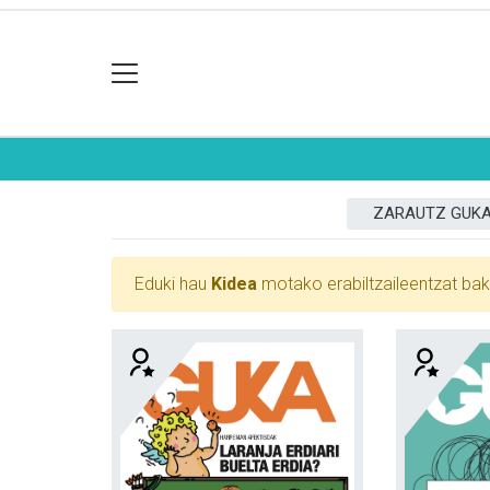
ZARAUTZ GUK
Eduki hau
Kidea
motako erabiltzaileentzat bak