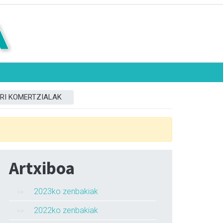
RI KOMERTZIALAK
Artxiboa
2023ko zenbakiak
2022ko zenbakiak