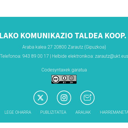
LAKO KOMUNIKAZIO TALDEA KOOP. 
Araba kalea 27 20800 Zarautz (Gipuzkoa)
Telefonoa: 943 89 00 17 | Helbide elektronikoa: zarautz@ukt.eu
Codesyntaxek garatua
LEGE OHARRA
PUBLIZITATEA
ARAUAK
HARREMANET