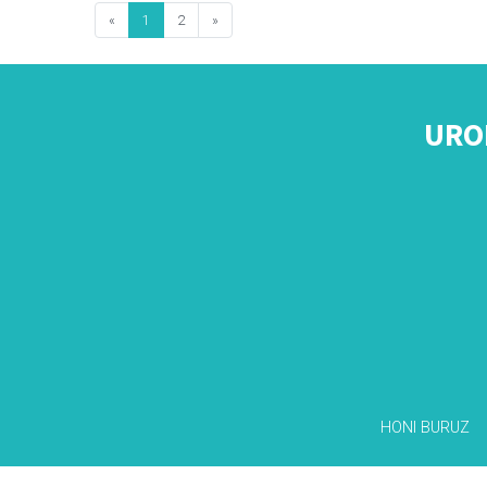
«
1
2
»
URO
HONI BURUZ