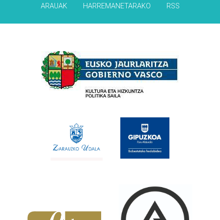
ARAUAK
HARREMANETARAKO
RSS
Babesleak