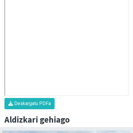
Deskargatu PDFa
Aldizkari gehiago