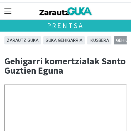
PRENTSA
ZARAUTZ GUKA
GUKA GEHIGARRIA
IKUSBERA
GEHIGA
Gehigarri komertzialak Santo
Guztien Eguna