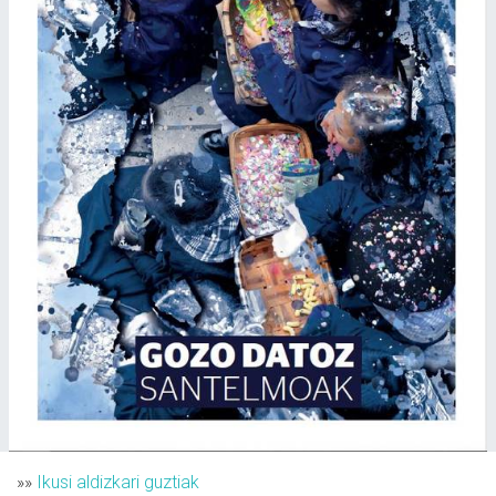
»»
Ikusi aldizkari guztiak