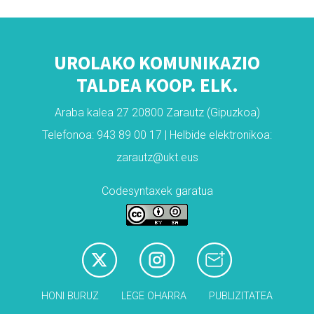
UROLAKO KOMUNIKAZIO
TALDEA KOOP. ELK.
Araba kalea 27 20800 Zarautz (Gipuzkoa)
Telefonoa: 943 89 00 17 | Helbide elektronikoa:
zarautz@ukt.eus
Codesyntaxek garatua
HONI BURUZ
LEGE OHARRA
PUBLIZITATEA