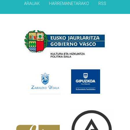
ARAUAK
HARREMANETARAKO
RSS
Babesleak