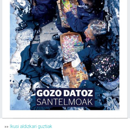
»»
Ikusi aldizkari guztiak