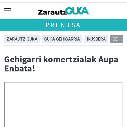
PRENTSA
ZARAUTZ GUKA
GUKA GEHIGARRIA
IKUSBERA
GEHIGA
Gehigarri komertzialak Aupa
Enbata!