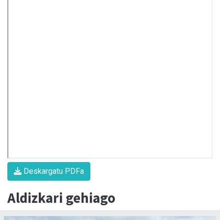
Deskargatu PDFa
Aldizkari gehiago