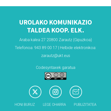
UROLAKO KOMUNIKAZIO
TALDEA KOOP. ELK.
Araba kalea 27 20800 Zarautz (Gipuzkoa)
Telefonoa: 943 89 00 17 | Helbide elektronikoa:
zarautz@ukt.eus
Codesyntaxek garatua
HONI BURUZ
LEGE OHARRA
PUBLIZITATEA