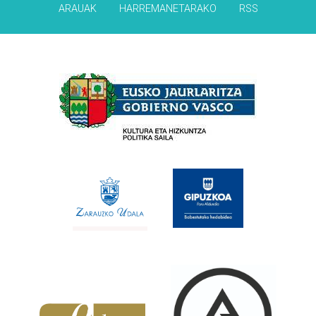
ARAUAK
HARREMANETARAKO
RSS
Babesleak