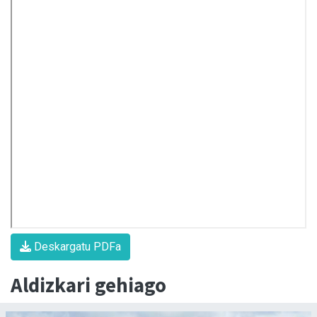
Deskargatu PDFa
Aldizkari gehiago