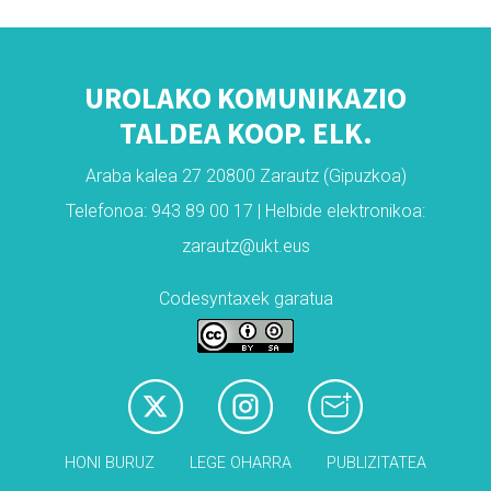
UROLAKO KOMUNIKAZIO
TALDEA KOOP. ELK.
Araba kalea 27 20800 Zarautz (Gipuzkoa)
Telefonoa: 943 89 00 17 | Helbide elektronikoa:
zarautz@ukt.eus
Codesyntaxek garatua
HONI BURUZ
LEGE OHARRA
PUBLIZITATEA