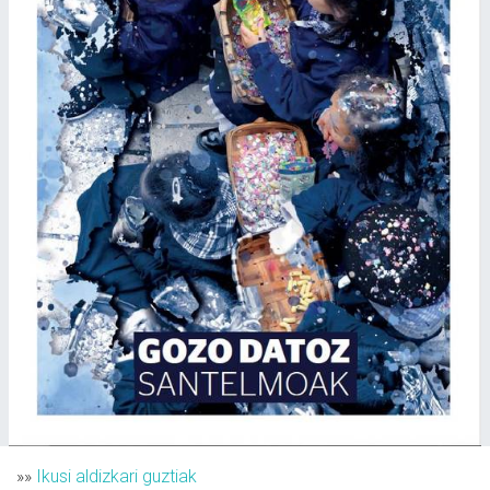
»»
Ikusi aldizkari guztiak