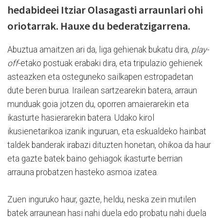
hedabideei Itziar Olasagasti arraunlari ohi
oriotarrak. Hauxe du bederatzigarrena.
Abuztua amaitzen ari da, liga gehienak bukatu dira,
play-
off
-etako postuak erabaki dira, eta tripulazio gehienek
asteazken eta osteguneko sailkapen estropadetan
dute beren burua. Irailean sartzearekin batera, arraun
munduak goia jotzen du, oporren amaierarekin eta
ikasturte hasierarekin batera. Udako kirol
ikusienetarikoa izanik inguruan, eta eskualdeko hainbat
taldek banderak irabazi dituzten honetan, ohikoa da haur
eta gazte batek baino gehiagok ikasturte berrian
arrauna probatzen hasteko asmoa izatea.
Zuen inguruko haur, gazte, heldu, neska zein mutilen
batek arraunean hasi nahi duela edo probatu nahi duela