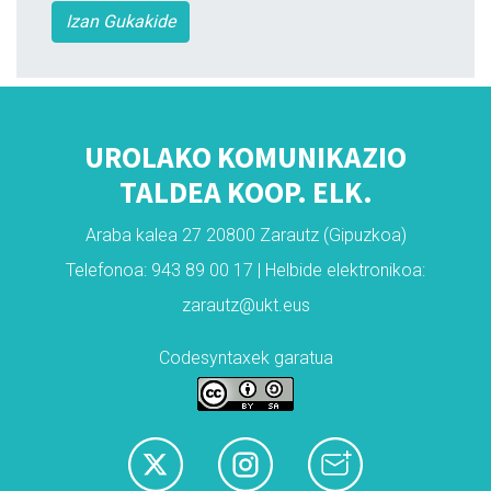
Izan Gukakide
UROLAKO KOMUNIKAZIO
TALDEA KOOP. ELK.
Araba kalea 27 20800 Zarautz (Gipuzkoa)
Telefonoa: 943 89 00 17 | Helbide elektronikoa:
zarautz@ukt.eus
Codesyntaxek garatua