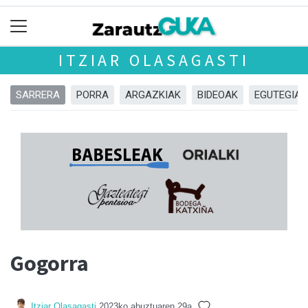
ITZIAR OLASAGASTI
SARRERA
PORRA
ARGAZKIAK
BIDEOAK
EGUTEGIA
Gogorra
Itziar Olasagasti
2023ko abuztuaren 29a