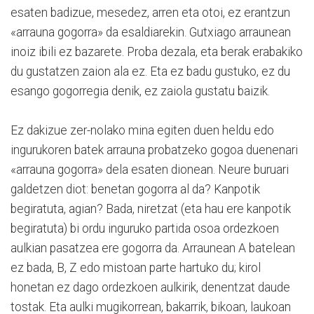
esaten badizue, mesedez, arren eta otoi, ez erantzun
«arrauna gogorra» da esaldiarekin. Gutxiago arraunean
inoiz ibili ez bazarete. Proba dezala, eta berak erabakiko
du gustatzen zaion ala ez. Eta ez badu gustuko, ez du
esango gogorregia denik, ez zaiola gustatu baizik.
Ez dakizue zer-nolako mina egiten duen heldu edo
ingurukoren batek arrauna probatzeko gogoa duenenari
«arrauna gogorra» dela esaten dionean. Neure buruari
galdetzen diot: benetan gogorra al da? Kanpotik
begiratuta, agian? Bada, niretzat (eta hau ere kanpotik
begiratuta) bi ordu inguruko partida osoa ordezkoen
aulkian pasatzea ere gogorra da. Arraunean A batelean
ez bada, B, Z edo mistoan parte hartuko du; kirol
honetan ez dago ordezkoen aulkirik, denentzat daude
tostak. Eta aulki mugikorrean, bakarrik, bikoan, laukoan