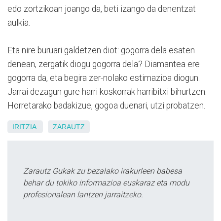
edo zortzikoan joango da, beti izango da denentzat
aulkia.
Eta nire buruari galdetzen diot: gogorra dela esaten
denean, zergatik diogu gogorra dela? Diamantea ere
gogorra da, eta begira zer-nolako estimazioa diogun.
Jarrai dezagun gure harri koskorrak harribitxi bihurtzen.
Horretarako badakizue, gogoa duenari, utzi probatzen.
IRITZIA
ZARAUTZ
Zarautz Gukak zu bezalako irakurleen babesa
behar du tokiko informazioa euskaraz eta modu
profesionalean lantzen jarraitzeko.