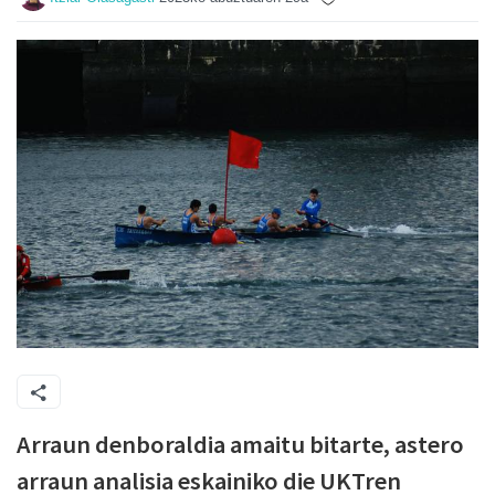
Arraun denboraldia amaitu bitarte, astero
arraun analisia eskainiko die UKTren