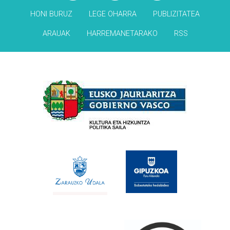
HONI BURUZ
LEGE OHARRA
PUBLIZITATEA
ARAUAK
HARREMANETARAKO
RSS
Babesleak