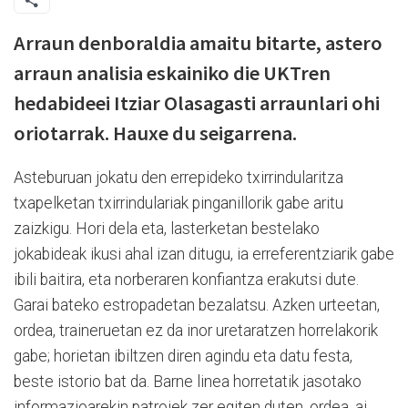
Arraun denboraldia amaitu bitarte, astero
arraun analisia eskainiko die UKTren
hedabideei Itziar Olasagasti arraunlari ohi
oriotarrak. Hauxe du seigarrena.
Asteburuan jokatu den errepideko txirrindularitza
txapelketan txirrindulariak pinganillorik gabe aritu
zaizkigu. Hori dela eta, lasterketan bestelako
jokabideak ikusi ahal izan ditugu, ia erreferentziarik gabe
ibili baitira, eta norberaren konfiantza erakutsi dute.
Garai bateko estropadetan bezalatsu. Azken urteetan,
ordea, traineruetan ez da inor uretaratzen horrelakorik
gabe; horietan ibiltzen diren agindu eta datu festa,
beste istorio bat da. Barne linea horretatik jasotako
informazioarekin patroiek zer egiten duten, ordea, ai