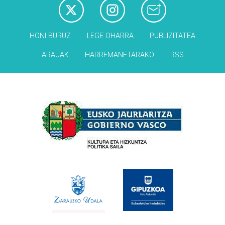
HONI BURUZ
LEGE OHARRA
PUBLIZITATEA
ARAUAK
HARREMANETARAKO
RSS
Babesleak