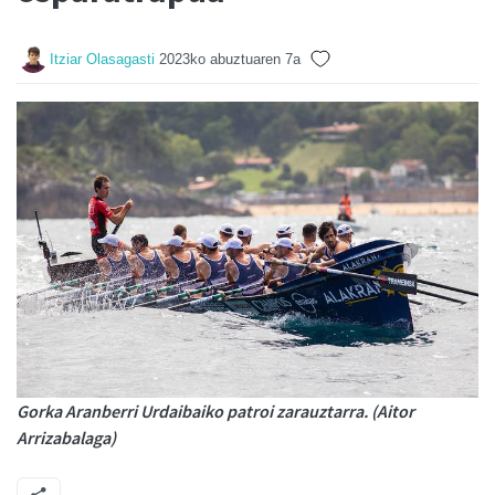
Itziar Olasagasti
2023ko abuztuaren 7a
Gorka Aranberri Urdaibaiko patroi zarauztarra. (Aitor
Arrizabalaga)