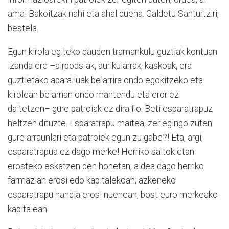
ama! Bakoitzak nahi eta ahal duena. Galdetu Santurtziri,
bestela.
Egun kirola egiteko dauden tramankulu guztiak kontuan
izanda ere –airpods-ak, aurikularrak, kaskoak, era
guztietako aparailuak belarrira ondo egokitzeko eta
kirolean belarrian ondo mantendu eta eror ez
daitetzen– gure patroiak ez dira fio. Beti esparatrapuz
heltzen dituzte. Esparatrapu maitea, zer egingo zuten
gure arraunlari eta patroiek egun zu gabe?! Eta, argi,
esparatrapua ez dago merke! Herriko saltokietan
erosteko eskatzen den honetan, aldea dago herriko
farmazian erosi edo kapitalekoan; azkeneko
esparatrapu handia erosi nuenean, bost euro merkeako
kapitalean.