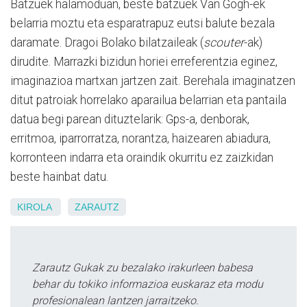
Batzuek halamoduan, beste batzuek Van Gogh-ek
belarria moztu eta esparatrapuz eutsi balute bezala
daramate. Dragoi Bolako bilatzaileak (
scouter
-ak)
dirudite. Marrazki bizidun horiei erreferentzia eginez,
imaginazioa martxan jartzen zait. Berehala imaginatzen
ditut patroiak horrelako aparailua belarrian eta pantaila
datua begi parean dituztelarik: Gps-a, denborak,
erritmoa, iparrorratza, norantza, haizearen abiadura,
korronteen indarra eta oraindik okurritu ez zaizkidan
beste hainbat datu.
KIROLA
ZARAUTZ
Zarautz Gukak zu bezalako irakurleen babesa
behar du tokiko informazioa euskaraz eta modu
profesionalean lantzen jarraitzeko.