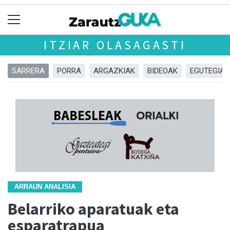
ITZIAR OLASAGASTI
SARRERA
PORRA
ARGAZKIAK
BIDEOAK
EGUTEGIA
ARRAUN ANALISIA
Belarriko aparatuak eta
esparatrapua