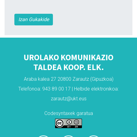
Izan Gukakide
UROLAKO KOMUNIKAZIO
TALDEA KOOP. ELK.
Araba kalea 27 20800 Zarautz (Gipuzkoa)
Telefonoa: 943 89 00 17 | Helbide elektronikoa:
zarautz@ukt.eus
Codesyntaxek garatua