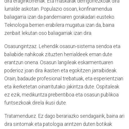
dira eraginkorrenak. Eta maskarak derrigorrezkoak dira
lurralde askotan. Populazio osoan, konfinamendua
baliagarria izan da pandemiaren gorakadari eusteko.
Teknologia berrien erabilera mugatua izan da, baina
zenbait lekutan oso baliagarriak izan dira.
Osasungintzaz. Lehendik osasun-sistema sendoa eta
baliabide nahikoak zituzten herrialdeek eman dute
erantzun onena. Osasun langileak eskarmentuaren
poderioz joan dira ikasten eta egokitzen jarraibideak.
Orain, badaude profesional trebatuak, eta esperientzian
eta ikerketetan oinarritutako jakintza dute. Ospitaleak
ez ezik, medikuntza prebentiboa eta osasun publikoa
funtsezkoak direla ikusi dute.
Tratamenduez. Ez dago berariazko sendagairik, baina ari
dira sintomak eta patologia arintzen duten botikak