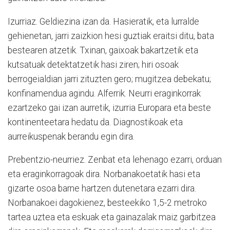
Izurriaz. Geldiezina izan da. Hasieratik, eta lurralde
gehienetan, jarri zaizkion hesi guztiak eraitsi ditu, bata
bestearen atzetik. Txinan, gaixoak bakartzetik eta
kutsatuak detektatzetik hasi ziren; hiri osoak
berrogeialdian jarri zituzten gero; mugitzea debekatu;
konfinamendua agindu. Alferrik. Neurri eraginkorrak
ezartzeko gai izan aurretik, izurria Europara eta beste
kontinenteetara hedatu da. Diagnostikoak eta
aurreikuspenak berandu egin dira.
Prebentzio-neurriez. Zenbat eta lehenago ezarri, orduan
eta eraginkorragoak dira. Norbanakoetatik hasi eta
gizarte osoa barne hartzen dutenetara ezarri dira.
Norbanakoei dagokienez, besteekiko 1,5-2 metroko
tartea uztea eta eskuak eta gainazalak maiz garbitzea