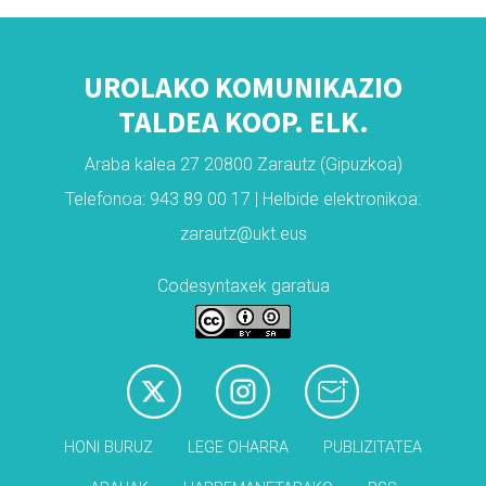
UROLAKO KOMUNIKAZIO
TALDEA KOOP. ELK.
Araba kalea 27 20800 Zarautz (Gipuzkoa)
Telefonoa: 943 89 00 17 | Helbide elektronikoa:
zarautz@ukt.eus
Codesyntaxek garatua
HONI BURUZ
LEGE OHARRA
PUBLIZITATEA