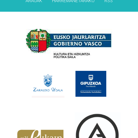
ARAUAK
HARREMANETARAKO
RSS
Babesleak