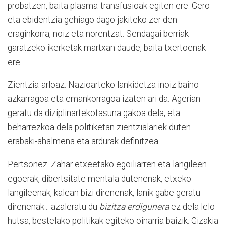
probatzen, baita plasma-transfusioak egiten ere. Gero
eta ebidentzia gehiago dago jakiteko zer den
eraginkorra, noiz eta norentzat. Sendagai berriak
garatzeko ikerketak martxan daude, baita txertoenak
ere.
Zientzia-arloaz. Nazioarteko lankidetza inoiz baino
azkarragoa eta emankorragoa izaten ari da. Agerian
geratu da diziplinartekotasuna gakoa dela, eta
beharrezkoa dela politiketan zientzialariek duten
erabaki-ahalmena eta ardurak definitzea.
Pertsonez. Zahar etxeetako egoiliarren eta langileen
egoerak, dibertsitate mentala dutenenak, etxeko
langileenak, kalean bizi direnenak, lanik gabe geratu
direnenak... azaleratu du
bizitza erdigunera
ez dela lelo
hutsa, bestelako politikak egiteko oinarria baizik. Gizakia