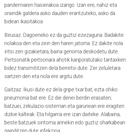
pandemiaren hasierakoa izango. Izan ere, nahiz eta
oraindik galdera asko dauden erantzuteko, asko da
bidean ikasitakoa.
Birusaz. Dagoeneko ez da guztiz ezezaguna. Badakite
nolakoa den eta zein den haren jatorria. Ez dakite nola
iritsi zen gizakietara, baina genoma deskodetu dute.
Pertsonatik pertsonara ahotik kanporatutako tantaxken
bidez transmititzen dela berretsi dute. Zer zeluletara
sartzen den eta nola ere argitu dute.
Gaitzaz. Ikusi dute ez dela gripe txar bat, ezta ohiko
pneumonia bat ere. Ez die denei berdin erasaten;
batzuei, zirkulazio-sisteman eta garunean ere eragiten
dizkie kalteak. Eta hilgarria ere izan daiteke. Alabaina,
beste batzuek sintoma arinekin edo guztiz oharkabean
gainditzen dute infekzioa.