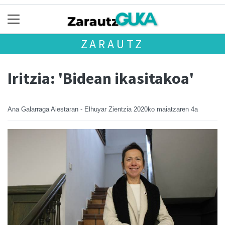
ZARAUTZ
Iritzia: 'Bidean ikasitakoa'
Ana Galarraga Aiestaran - Elhuyar Zientzia
2020ko maiatzaren 4a