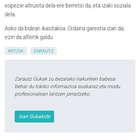
espezie altruista dela ere berretsi da, eta izaki soziala
dela.
Asko da bidean ikasitakoa. Ordaina garestia izan da;
ezin da alferrik galdu.
IRITZIA
ZARAUTZ
Zarautz Gukak zu bezalako irakurleen babesa
behar du tokiko informazioa euskaraz eta modu
profesionalean lantzen jarraitzeko.
Izan Gukakide