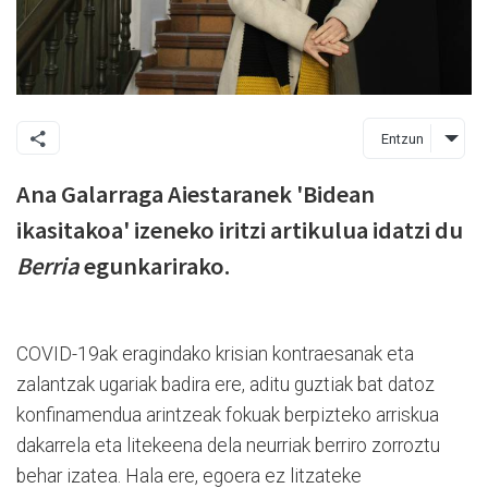
Entzun
Ana Galarraga Aiestaranek 'Bidean
ikasitakoa' izeneko iritzi artikulua idatzi du
Berria
egunkarirako.
COVID-19ak eragindako krisian kontraesanak eta
zalantzak ugariak badira ere, aditu guztiak bat datoz
konfinamendua arintzeak fokuak berpizteko arriskua
dakarrela eta litekeena dela neurriak berriro zorroztu
behar izatea. Hala ere, egoera ez litzateke