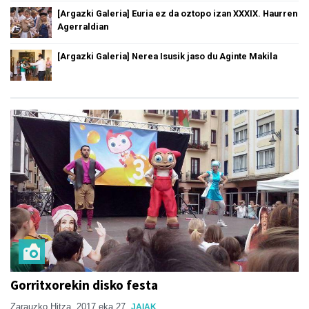
[Argazki Galeria] Euria ez da oztopo izan XXXIX. Haurren
Agerraldian
[Argazki Galeria] Nerea Isusik jaso du Aginte Makila
Gorritxorekin disko festa
Zarauzko Hitza
2017 eka 27
JAIAK