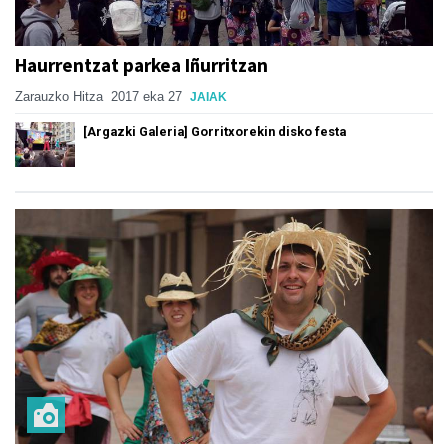
Haurrentzat parkea Iñurritzan
Zarauzko Hitza
2017 eka 27
JAIAK
[Argazki Galeria] Gorritxorekin disko festa