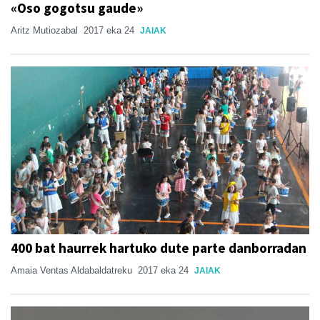
«Oso gogotsu gaude»
Aritz Mutiozabal
2017 eka 24
JAIAK
400 bat haurrek hartuko dute parte danborradan
Amaia Ventas Aldabaldatreku
2017 eka 24
JAIAK