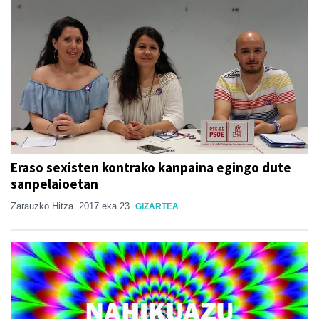
Eraso sexisten kontrako kanpaina egingo dute
sanpelaioetan
Zarauzko Hitza
2017 eka 23
GIZARTEA