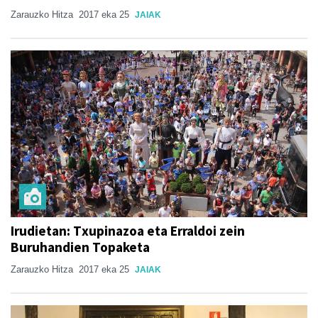
Zarauzko Hitza
2017 eka 25
JAIAK
Irudietan: Txupinazoa eta Erraldoi zein
Buruhandien Topaketa
Zarauzko Hitza
2017 eka 25
JAIAK