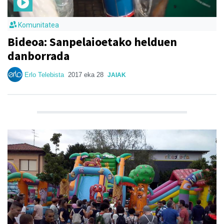
Komunitatea
Bideoa: Sanpelaioetako helduen
danborrada
Erlo Telebista
2017 eka 28
JAIAK