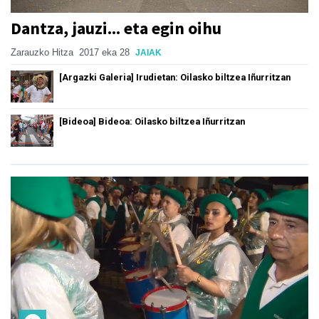
Dantza, jauzi... eta egin oihu
Zarauzko Hitza
2017 eka 28
JAIAK
[Argazki Galeria] Irudietan: Oilasko biltzea Iñurritzan
[Bideoa] Bideoa: Oilasko biltzea Iñurritzan