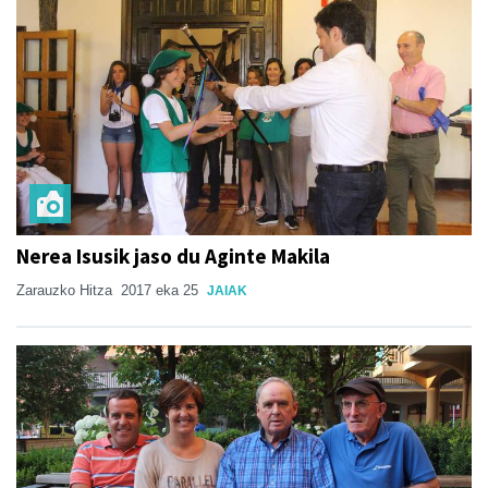
Nerea Isusik jaso du Aginte Makila
Zarauzko Hitza
2017 eka 25
JAIAK