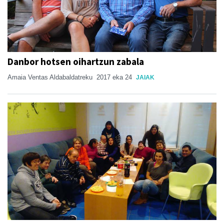
Danbor hotsen oihartzun zabala
Amaia Ventas Aldabaldatreku
2017 eka 24
JAIAK