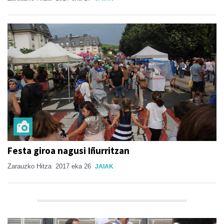
Festa giroa nagusi Iñurritzan
Zarauzko Hitza
2017 eka 26
JAIAK