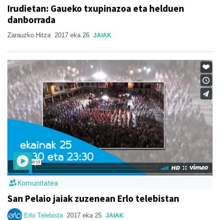
Irudietan: Gaueko txupinazoa eta helduen
danborrada
Zarauzko Hitza
2017 eka 26
JAIAK
Komunitatea
San Pelaio jaiak zuzenean Erlo telebistan
Erlo Telebista
2017 eka 25
JAIAK