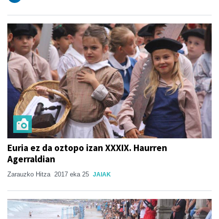
Euria ez da oztopo izan XXXIX. Haurren
Agerraldian
Zarauzko Hitza
2017 eka 25
JAIAK