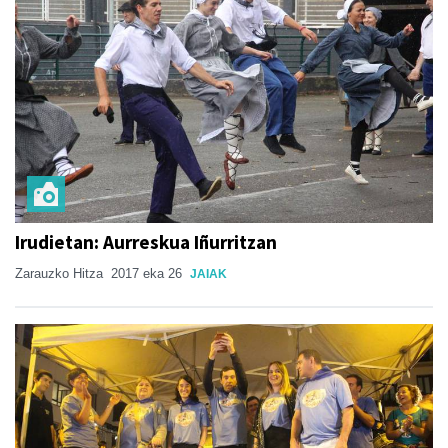
Irudietan: Aurreskua Iñurritzan
Zarauzko Hitza
2017 eka 26
JAIAK