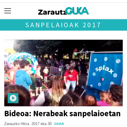
SANPELAIOAK 2017
Bideoa: Nerabeak sanpelaioetan
Zarauzko Hitza
2017 eka 30
JAIAK