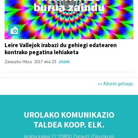
Leire Vallejok irabazi du gehiegi edatearen
kontrako pegatina lehiaketa
Zarauzko Hitza
2017 eka 23
JAIAK
»» Albiste gehiago
UROLAKO KOMUNIKAZIO
TALDEA KOOP. ELK.
Araba kalea 27 20800 Zarautz (Gipuzkoa)