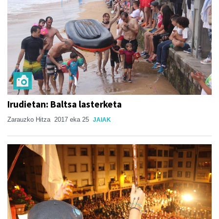
Irudietan: Baltsa lasterketa
Zarauzko Hitza
2017 eka 25
JAIAK