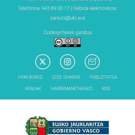
Telefonoa: 943 89 00 17 | Helbide elektronikoa:
zarautz@ukt.eus
Codesyntaxek garatua
HONI BURUZ
LEGE OHARRA
PUBLIZITATEA
ARAUAK
HARREMANETARAKO
RSS
Babesleak