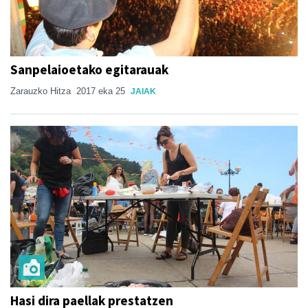
Sanpelaioetako egitarauak
Zarauzko Hitza
2017 eka 25
JAIAK
Hasi dira paellak prestatzen