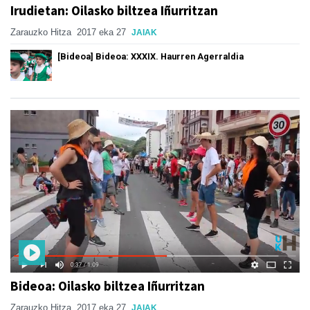
Irudietan: Oilasko biltzea Iñurritzan
Zarauzko Hitza
2017 eka 27
JAIAK
[Bideoa] Bideoa: XXXIX. Haurren Agerraldia
Bideoa: Oilasko biltzea Iñurritzan
Zarauzko Hitza
2017 eka 27
JAIAK