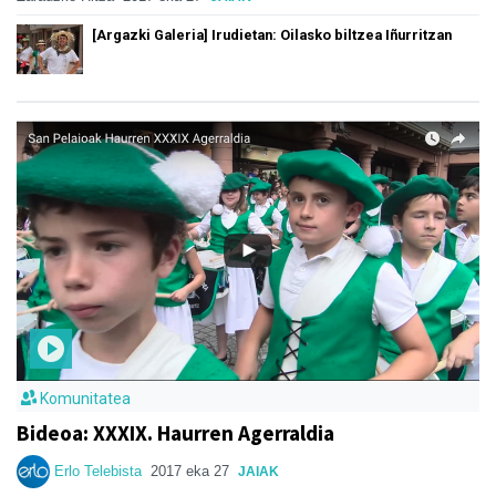
[Argazki Galeria] Irudietan: Oilasko biltzea Iñurritzan
Komunitatea
Bideoa: XXXIX. Haurren Agerraldia
Erlo Telebista
2017 eka 27
JAIAK