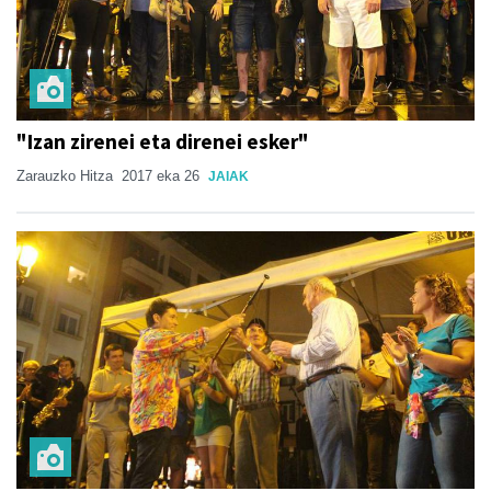
"Izan zirenei eta direnei esker"
Zarauzko Hitza
2017 eka 26
JAIAK