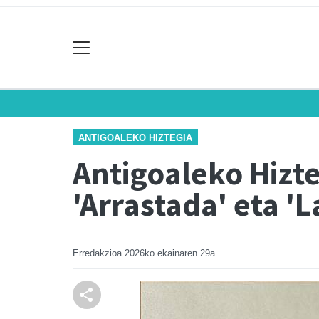
ANTIGOALEKO HIZTEGIA
Antigoaleko Hizteg
'Arrastada' eta '
Erredakzioa
2026ko ekainaren 29a