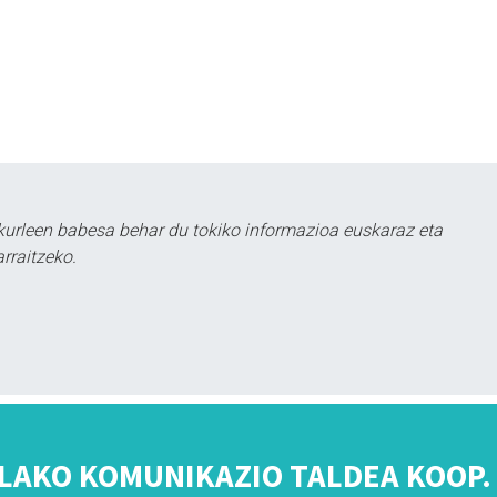
kurleen babesa behar du tokiko informazioa euskaraz eta
rraitzeko.
LAKO KOMUNIKAZIO TALDEA KOOP. 