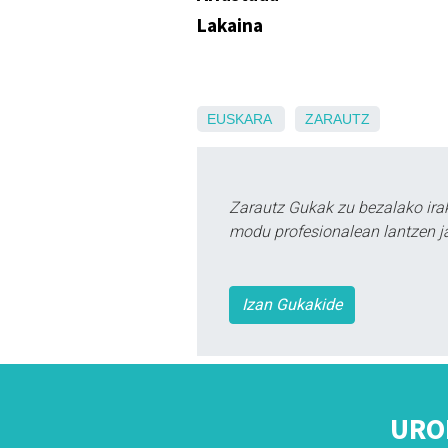
Lakaina
EUSKARA
ZARAUTZ
Zarautz Gukak zu bezalako ira
modu profesionalean lantzen ja
Izan Gukakide
URO