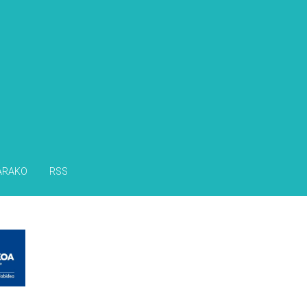
s
ARAKO
RSS