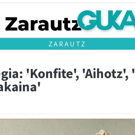
ZARAUTZ
ia: 'Konfite', 'Aihotz',
Lakaina'