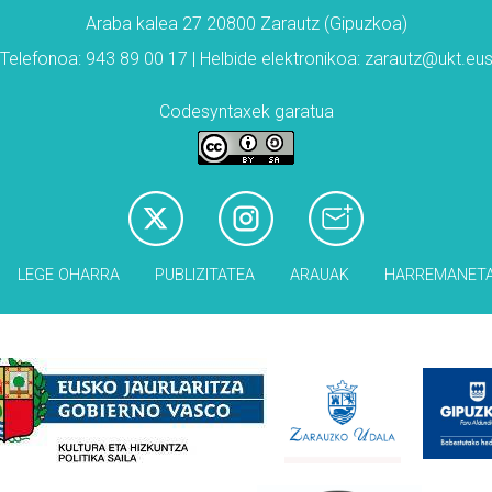
Araba kalea 27 20800 Zarautz (Gipuzkoa)
Telefonoa: 943 89 00 17 | Helbide elektronikoa: zarautz@ukt.eu
Codesyntaxek garatua
LEGE OHARRA
PUBLIZITATEA
ARAUAK
HARREMANET
Babesleak