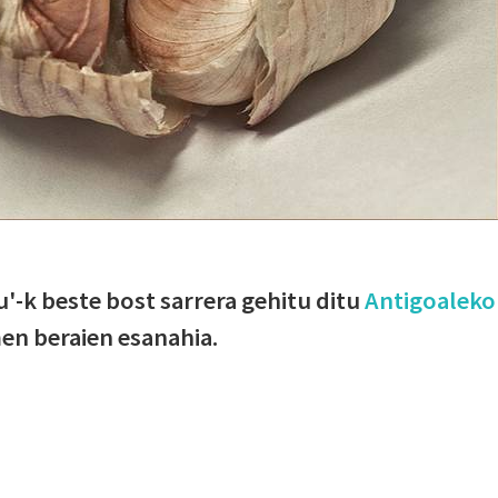
ku'-k beste bost sarrera gehitu ditu
Antigoaleko
men beraien esanahia.