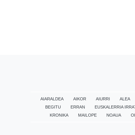
AIARALDEA
AIKOR
AIURRI
ALEA
BEGITU
ERRAN
EUSKALERRIA IRRA
KRONIKA
MAILOPE
NOAUA
O