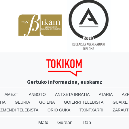
Gertuko informazioa, euskaraz
AMEZTI
ANBOTO
ANTXETA IRRATIA
ATARIA
AZP
TIA
GEURIA
GOIENA
GOIERRI TELEBISTA
GUAIXE
IZMENDI TELEBISTA
ORIO GUKA
TXINTXARRI
ZARAUT
Matx
Gurean
Ttap