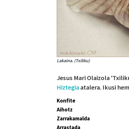
Lakaina. (Txiliku)
Jesus Mari Olaizola 'Txili
Hiztegia
atalera. Ikusi he
Konfite
Aihotz
Zarrakamalda
Arrastada