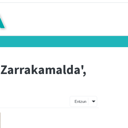
 'Zarrakamalda',
Entzun