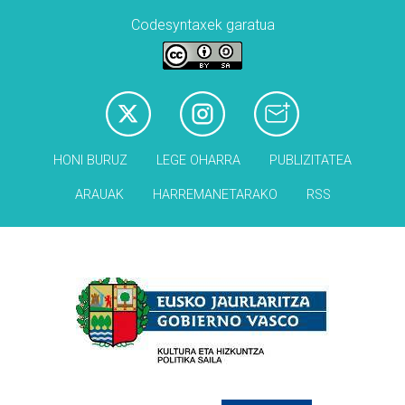
Codesyntaxek garatua
HONI BURUZ
LEGE OHARRA
PUBLIZITATEA
ARAUAK
HARREMANETARAKO
RSS
Babesleak