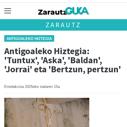
ZARAUTZ
ANTIGOALEKO HIZTEGIA
Antigoaleko Hiztegia:
'Tuntux', 'Aska', 'Baldan',
'Jorrai' eta 'Bertzun, pertzun'
Erredakzioa
2025eko irailaren 15a