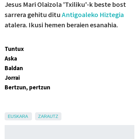
Jesus Mari Olaizola 'Txiliku'-k beste bost
sarrera gehitu ditu
Antigoaleko Hiztegia
atalera. Ikusi hemen beraien esanahia.
Tuntux
Aska
Baldan
Jorrai
Bertzun, pertzun
EUSKARA
ZARAUTZ