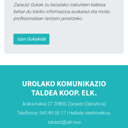
Zarautz Gukak zu bezalako irakurleen babesa
behar du tokiko informazioa euskaraz eta modu
profesionalean lantzen jarraitzeko.
Izan Gukakide
UROLAKO KOMUNIKAZIO
TALDEA KOOP. ELK.
Araba kalea 27 20800 Zarautz (Gipuzkoa)
Telefonoa: 943 89 00 17 | Helbide elektronikoa:
zarautz@ukt.eus