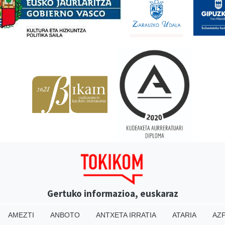
Gertuko informazioa, euskaraz
AMEZTI
ANBOTO
ANTXETA IRRATIA
ATARIA
AZP