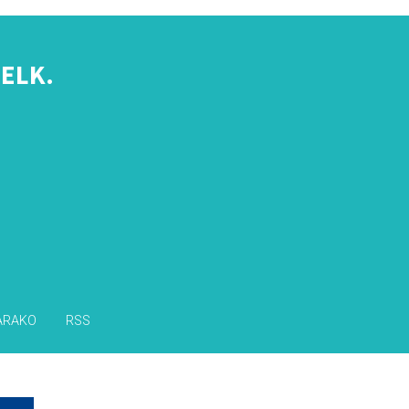
ELK.
s
ARAKO
RSS