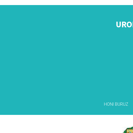
URO
HONI BURUZ