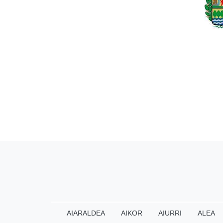
AIARALDEA
AIKOR
AIURRI
ALEA