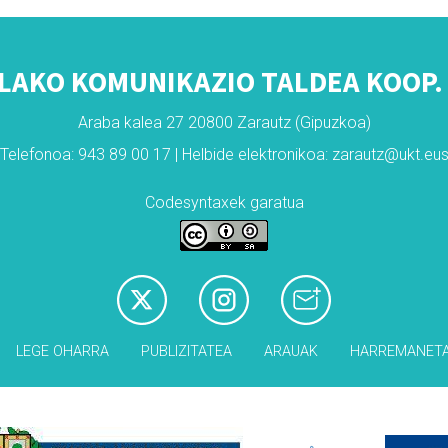
LAKO KOMUNIKAZIO TALDEA KOOP. 
Araba kalea 27 20800 Zarautz (Gipuzkoa)
Telefonoa: 943 89 00 17 | Helbide elektronikoa: zarautz@ukt.eu
Codesyntaxek garatua
LEGE OHARRA
PUBLIZITATEA
ARAUAK
HARREMANET
Babesleak