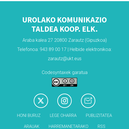
UROLAKO KOMUNIKAZIO
TALDEA KOOP. ELK.
Araba kalea 27 20800 Zarautz (Gipuzkoa)
Telefonoa: 943 89 00 17 | Helbide elektronikoa:
zarautz@ukt.eus
Codesyntaxek garatua
HONI BURUZ
LEGE OHARRA
PUBLIZITATEA
ARAUAK
HARREMANETARAKO
RSS