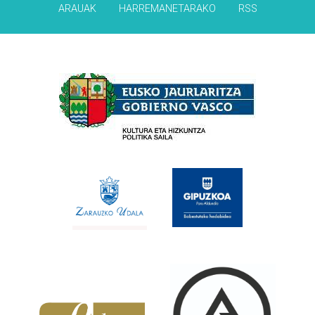
ARAUAK
HARREMANETARAKO
RSS
Babesleak