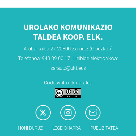
UROLAKO KOMUNIKAZIO
TALDEA KOOP. ELK.
Araba kalea 27 20800 Zarautz (Gipuzkoa)
Telefonoa: 943 89 00 17 | Helbide elektronikoa:
zarautz@ukt.eus
Codesyntaxek garatua
HONI BURUZ
LEGE OHARRA
PUBLIZITATEA