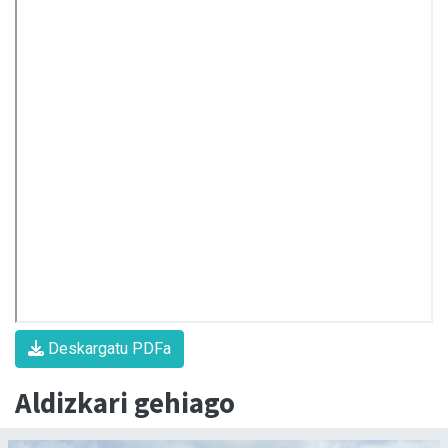
Deskargatu PDFa
Aldizkari gehiago