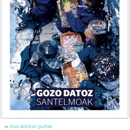
»»
Ikusi aldizkari guztiak