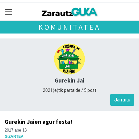
KOMUNITATEA
Gurekin Jai
2021(e)tik partaide / 5 post
Jarraitu
Gurekin Jaien agur festa!
2017 abe 13
GIZARTEA