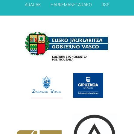
ARAUAK
HARREMANETARAKO
RSS
Babesleak