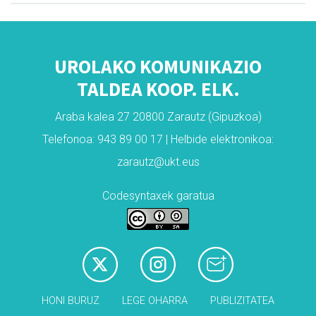
UROLAKO KOMUNIKAZIO
TALDEA KOOP. ELK.
Araba kalea 27 20800 Zarautz (Gipuzkoa)
Telefonoa: 943 89 00 17 | Helbide elektronikoa:
zarautz@ukt.eus
Codesyntaxek garatua
HONI BURUZ
LEGE OHARRA
PUBLIZITATEA