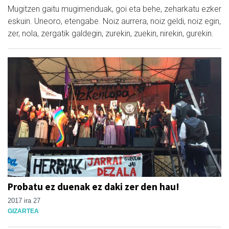
Mugitzen gaitu mugimenduak, goi eta behe, zeharkatu ezker
eskuin. Uneoro, etengabe. Noiz aurrera, noiz geldi, noiz egin,
zer, nola, zergatik galdegin, zurekin, zuekin, nirekin, gurekin.
Probatu ez duenak ez daki zer den hau!
2017 ira 27
GIZARTEA