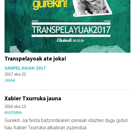
Transpelayoak ate joka!
SANPELAIOAK 2017
2017 eka 22
JAIAK
Xabier Txurruka jauna
2016 eka 13
KULTURA
Gurekin Jai festa batzordearen izenean idazten dugu gutun
hau Xabier Txurruka alkateari zuzendua.