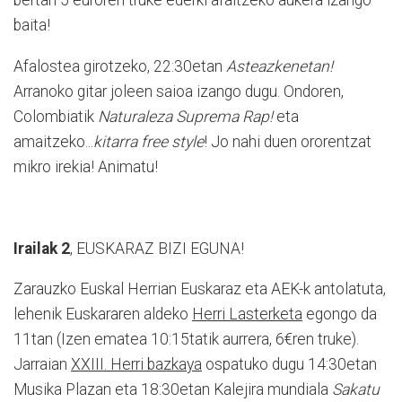
bertan 5 euroren truke ederki afaltzeko aukera izango
baita!
Afalostea girotzeko, 22:30etan
Asteazkenetan!
Arranoko gitar joleen saioa izango dugu. Ondoren,
Colombiatik
Naturaleza Suprema Rap!
eta
amaitzeko...
kitarra free style
! Jo nahi duen ororentzat
mikro irekia! Animatu!
Irailak 2
, EUSKARAZ BIZI EGUNA!
Zarauzko Euskal Herrian Euskaraz eta AEK-k antolatuta,
lehenik Euskararen aldeko
Herri Lasterketa
egongo da
11tan (Izen ematea 10:15tatik aurrera, 6€ren truke).
Jarraian
XXIII. Herri bazkaya
ospatuko dugu 14:30etan
Musika Plazan eta 18:30etan Kalejira mundiala
Sakatu