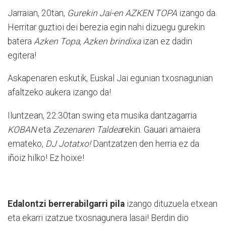
Jarraian, 20tan,
Gurekin Jai-en AZKEN TOPA
izango da.
Herritar guztioi dei berezia egin nahi dizuegu gurekin
batera
Azken Topa, Azken brindixa
izan ez dadin
egitera!
Askapenaren eskutik, Euskal Jai egunian txosnagunian
afaltzeko aukera izango da!
Iluntzean, 22:30tan swing eta musika dantzagarria
KOBAN
eta
Zezenaren Taldea
rekin. Gauari amaiera
emateko,
DJ Jotatxo!
Dantzatzen den herria ez da
iñoiz hilko! Ez hoixe!
Edalontzi berrerabilgarri pila
izango dituzuela etxean
eta ekarri izatzue txosnagunera lasai! Berdin dio