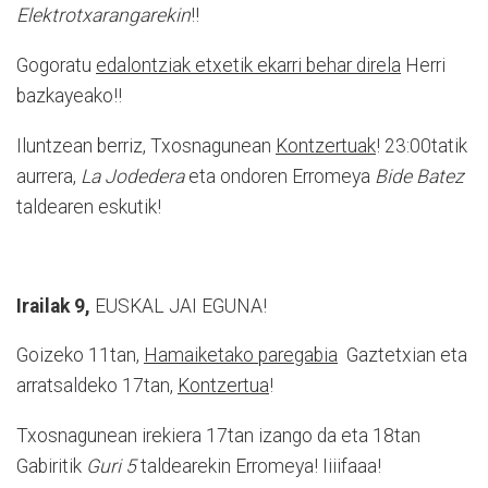
Elektrotxarangarekin
!!
Gogoratu
edalontziak etxetik ekarri behar direla
Herri
bazkayeako!!
Iluntzean berriz, Txosnagunean
Kontzertuak
! 23:00tatik
aurrera,
La Jodedera
eta ondoren Erromeya
Bide Batez
taldearen eskutik!
Irailak 9,
EUSKAL JAI EGUNA!
Goizeko 11tan,
Hamaiketako paregabia
Gaztetxian eta
arratsaldeko 17tan,
Kontzertua
!
Txosnagunean irekiera 17tan izango da eta 18tan
Gabiritik
Guri 5
taldearekin Erromeya! Iiiifaaa!