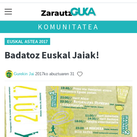
KOMUNITATEA
EUSKAL ASTEA 2017
Badatoz Euskal Jaiak!
Gurekin Jai
2017ko abuztuaren 31