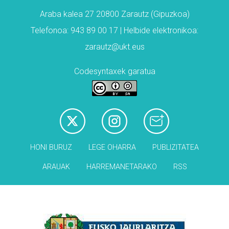
Araba kalea 27 20800 Zarautz (Gipuzkoa)
Telefonoa: 943 89 00 17 | Helbide elektronikoa:
zarautz@ukt.eus
Codesyntaxek garatua
HONI BURUZ
LEGE OHARRA
PUBLIZITATEA
ARAUAK
HARREMANETARAKO
RSS
Babesleak