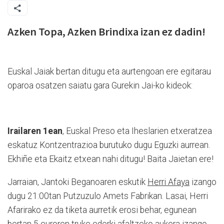
Azken Topa, Azken Brindixa izan ez dadin!
Euskal Jaiak bertan ditugu eta aurtengoan ere egitarau
oparoa osatzen saiatu gara Gurekin Jai-ko kideok:
Irailaren 1ean
, Euskal Preso eta Iheslarien etxeratzea
eskatuz Kontzentrazioa burutuko dugu Eguzki aurrean.
Ekhiñe eta Ekaitz etxean nahi ditugu! Baita Jaietan ere!
Jarraian, Jantoki Beganoaren eskutik
Herri Afaya
izango
dugu 21:00tan Putzuzulo Amets Fabrikan. Lasai, Herri
Afarirako ez da tiketa aurretik erosi behar, egunean