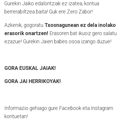
Gurekin Jaiko edalontziak ez izatea, kontua
berrerabiltzea baita! Guk ere Zero Zabor!
Azkenik, gogoratu
Txosnagunean ez dela inolako
erasorik onartzen!
Erasoren bat ikusiz gero salatu
ezazue! Gurekin Jaien babes osoa izango duzue!
GORA EUSKAL JAIAK!
GORA JAI HERRIKOYAK!
Informazio gehiago gure Facebook eta Instagram
kontuetan!