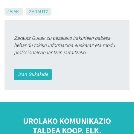
JAIAK
ZARAUTZ
Zarautz Gukak zu bezalako irakurleen babesa
behar du tokiko informazioa euskaraz eta modu
profesionalean lantzen jarraitzeko.
Izan Gukakide
UROLAKO KOMUNIKAZIO
TALDEA KOOP. ELK.