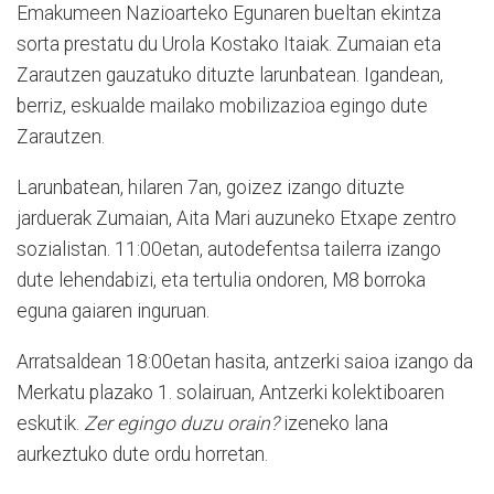
Emakumeen Nazioarteko Egunaren bueltan ekintza
sorta prestatu du Urola Kostako Itaiak. Zumaian eta
Zarautzen gauzatuko dituzte larunbatean. Igandean,
berriz, eskualde mailako mobilizazioa egingo dute
Zarautzen.
Larunbatean, hilaren 7an, goizez izango dituzte
jarduerak Zumaian, Aita Mari auzuneko Etxape zentro
sozialistan. 11:00etan, autodefentsa tailerra izango
dute lehendabizi, eta tertulia ondoren, M8 borroka
eguna gaiaren inguruan.
Arratsaldean 18:00etan hasita, antzerki saioa izango da
Merkatu plazako 1. solairuan, Antzerki kolektiboaren
eskutik.
Zer egingo duzu orain?
izeneko lana
aurkeztuko dute ordu horretan.