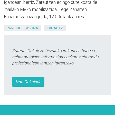
Igandean, berriz, Zarautzen egingo dute kostalde
mailako M8ko mobilizazioa. Lege Zaharren
Enparantzan izango da, 12:00etatik aurrera.
PAREKIDETASUNA
ZARAUTZ
Zarautz Gukak zu bezalako irakurleen babesa
behar du tokiko informazioa euskaraz eta modu
profesionalean lantzen jarraitzeko.
Izan Gukakide