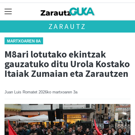
ZARAUTZ
MARTXOAREN 8A
M8ari lotutako ekintzak
gauzatuko ditu Urola Kostako
Itaiak Zumaian eta Zarautzen
Juan Luis Romatet
2026ko martxoaren 3a