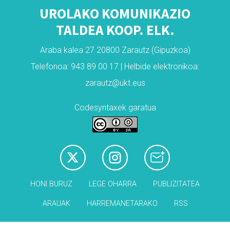
UROLAKO KOMUNIKAZIO
TALDEA KOOP. ELK.
Araba kalea 27 20800 Zarautz (Gipuzkoa)
Telefonoa: 943 89 00 17 | Helbide elektronikoa:
zarautz@ukt.eus
Codesyntaxek garatua
HONI BURUZ
LEGE OHARRA
PUBLIZITATEA
ARAUAK
HARREMANETARAKO
RSS