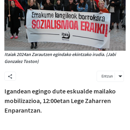
Itaiak 2024an Zarautzen egindako ekintzako irudia. (Jabi
Gonzalez Toston)
Entzun
Igandean egingo dute eskualde mailako
mobilizazioa, 12:00etan Lege Zaharren
Enparantzan.