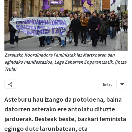
Zarauzko Koordinadora Feministak iaz Martxoaren 8an
egindako manifestazioa, Lege Zaharren Enparantzatik. (Intza
Trula)
Entzun
Asteburu hau izango da potoloena, baina
datorren asterako ere antolatu dituzte
jarduerak. Besteak beste, bazkari feminista
egingo dute larunbatean, eta