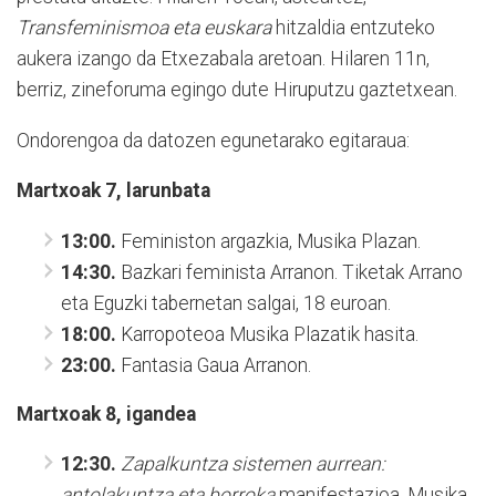
Transfeminismoa eta euskara
hitzaldia entzuteko
aukera izango da Etxezabala aretoan. Hilaren 11n,
berriz, zineforuma egingo dute Hiruputzu gaztetxean.
Ondorengoa da datozen egunetarako egitaraua:
Martxoak 7, larunbata
13:00.
Feministon argazkia, Musika Plazan.
14:30.
Bazkari feminista Arranon. Tiketak Arrano
eta Eguzki tabernetan salgai, 18 euroan.
18:00.
Karropoteoa Musika Plazatik hasita.
23:00.
Fantasia Gaua Arranon.
Martxoak 8, igandea
12:30.
Zapalkuntza sistemen aurrean:
antolakuntza eta borroka
manifestazioa, Musika