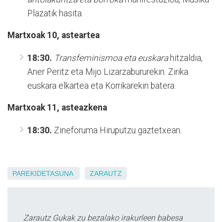
Plazatik hasita.
Martxoak 10, asteartea
18:30.
Transfeminismoa eta euskara
hitzaldia,
Aner Peritz eta Mijo Lizarzabururekin. Zirika
euskara elkartea eta Korrikarekin batera.
Martxoak 11, asteazkena
18:30.
Zineforuma Hiruputzu gaztetxean.
PAREKIDETASUNA
ZARAUTZ
Zarautz Gukak zu bezalako irakurleen babesa