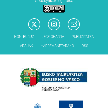
Codesyntaxek garatua
HONI BURUZ
LEGE OHARRA
PUBLIZITATEA
ARAUAK
HARREMANETARAKO
RSS
Babesleak