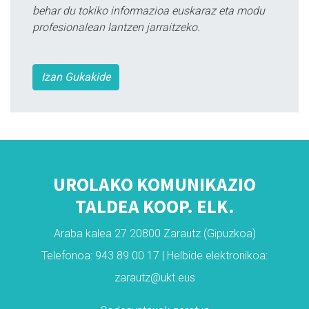
behar du tokiko informazioa euskaraz eta modu
profesionalean lantzen jarraitzeko.
Izan Gukakide
UROLAKO KOMUNIKAZIO
TALDEA KOOP. ELK.
Araba kalea 27 20800 Zarautz (Gipuzkoa)
Telefonoa: 943 89 00 17 | Helbide elektronikoa:
zarautz@ukt.eus