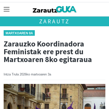
ZARAUTZ
MARTXOAREN 8A
Zarauzko Koordinadora
Feministak ere prest du
Martxoaren 8ko egitaraua
Intza Trula
2026ko martxoaren 3a