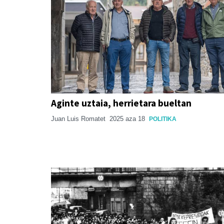
Aginte uztaia, herrietara bueltan
Juan Luis Romatet
2025 aza 18
POLITIKA