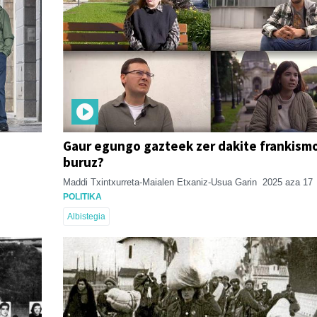
Gaur egungo gazteek zer dakite frankismo
buruz?
Maddi Txintxurreta-Maialen Etxaniz-Usua Garin
2025 aza 17
POLITIKA
Albistegia