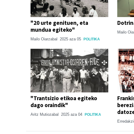
"20 urte genituen, eta
Dotrin
mundua egiteko"
Mailo Oi
Mailo Oiarzabal
2025 aza 05
POLITIKA
"Trantsizio etikoa egiteko
Franki
dago oraindik"
berezi
datoz
Aritz Mutiozabal
2025 aza 04
POLITIKA
Erredakz