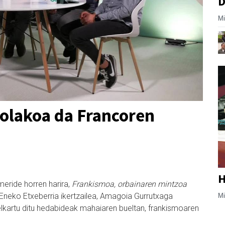
D
Mi
-nolakoa da Francoren
H
emeride horren harira,
Frankismoa, orbainaren mintzoa
 Eneko Etxeberria ikertzailea, Amagoia Gurrutxaga
Mi
 elkartu ditu hedabideak mahaiaren bueltan, frankismoaren