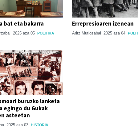
a bat eta bakarra
Errepresioaren izenean
arzabal
2025 aza 05
Aritz Mutiozabal
2025 aza 04
POLITIKA
POLI
smoari buruzko lanketa
a egingo du Gukak
en asteetan
ioa
2025 aza 03
HISTORIA