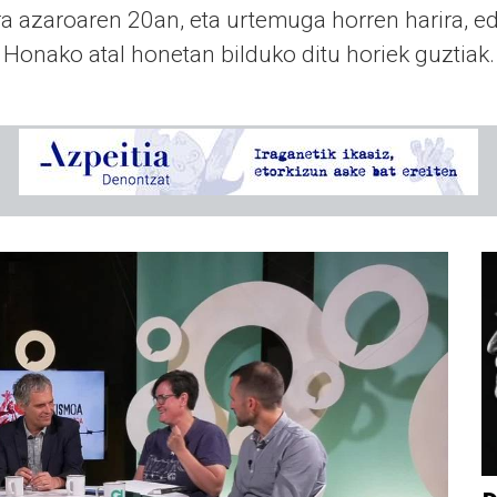
ira azaroaren 20an, eta urtemuga horren harira, ed
Honako atal honetan bilduko ditu horiek guztiak.