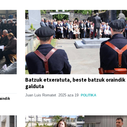
Batzuk etxeratuta, beste batzuk oraindik
galduta
Juan Luis Romatet
2025 aza 19
POLITIKA
aindik