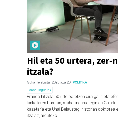
Hil eta 50 urtera, zer
itzala?
Guka Telebista
2025 aza 20
POLITIKA
Mahai-inguruak
Franco hil zela 50 urte betetzen dira gaur, eta ef
lanketaren barruan, mahai ingurua egin du Gukak.
kazetaria eta Unai Belaustegi historian doktorea
itzalaz jarduteko.