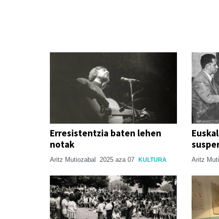
Erresistentzia baten lehen
Euskal
notak
susper
Aritz Mutiozabal
2025 aza 07
Aritz Mut
KULTURA