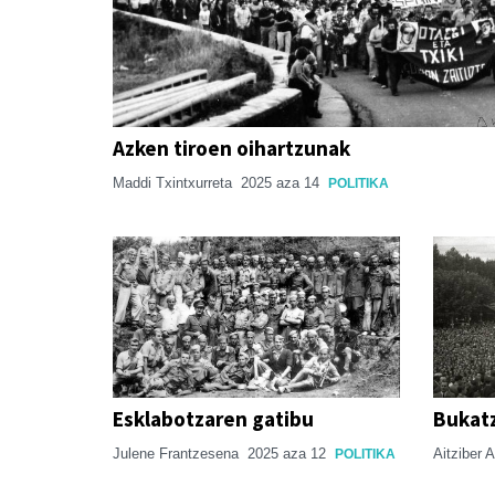
Azken tiroen oihartzunak
Maddi Txintxurreta
2025 aza 14
POLITIKA
Esklabotzaren gatibu
Bukat
Julene Frantzesena
2025 aza 12
Aitziber 
POLITIKA