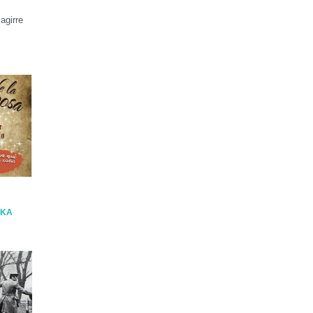
agirre
IKA