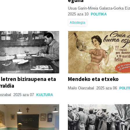
Usua Garin-Mireia Galarza-Gorka Eiz
2025 aza 10
POLITIKA
Albistegia
 letren biziraupena eta
Mendeko eta etxeko
raldia
Mailo Oiarzabal
2025 aza 06
POLIT
iozabal
2025 aza 07
KULTURA