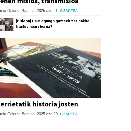
enen misioa, transmisioa
reia Galarza Bastida
2025 aza 21
GIZARTEA
[Bideoa] Gaur egungo gazteek zer dakite
frankismoari buruz?
errietatik historia josten
reia Galarza Bastida
2025 aza 20
GIZARTEA