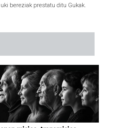
uki bereziak prestatu ditu Gukak.