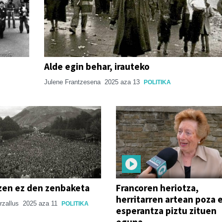
Alde egin behar, irauteko
Julene Frantzesena
2025 aza 13
POLITIKA
zen ez den zenbaketa
Francoren heriotza,
herritarren artean poza 
Arzallus
2025 aza 11
POLITIKA
esperantza piztu zituen
eguna