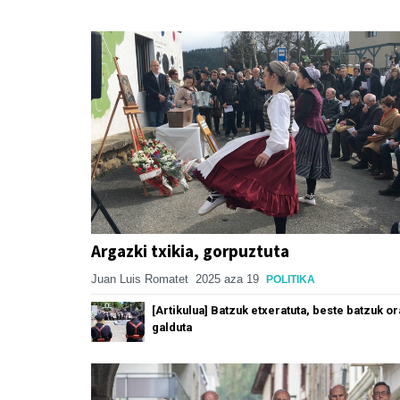
Argazki txikia, gorpuztuta
Juan Luis Romatet
2025 aza 19
POLITIKA
[Artikulua] Batzuk etxeratuta, beste batzuk or
galduta