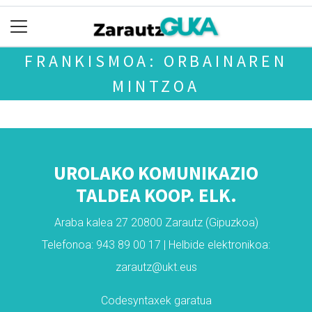
FRANKISMOA: ORBAINAREN
MINTZOA
UROLAKO KOMUNIKAZIO
TALDEA KOOP. ELK.
Araba kalea 27 20800 Zarautz (Gipuzkoa)
Telefonoa: 943 89 00 17 | Helbide elektronikoa:
zarautz@ukt.eus
Codesyntaxek garatua