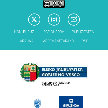
HONI BURUZ
LEGE OHARRA
PUBLIZITATEA
ARAUAK
HARREMANETARAKO
RSS
Babesleak