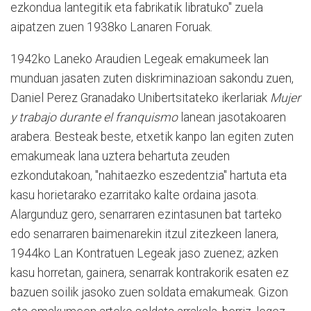
ezkondua lantegitik eta fabrikatik libratuko" zuela
aipatzen zuen 1938ko Lanaren Foruak.
1942ko Laneko Araudien Legeak emakumeek lan
munduan jasaten zuten diskriminazioan sakondu zuen,
Daniel Perez Granadako Unibertsitateko ikerlariak
Mujer
y trabajo durante el franquismo
lanean jasotakoaren
arabera. Besteak beste, etxetik kanpo lan egiten zuten
emakumeak lana uztera behartuta zeuden
ezkondutakoan, "nahitaezko eszedentzia" hartuta eta
kasu horietarako ezarritako kalte ordaina jasota.
Alargunduz gero, senarraren ezintasunen bat tarteko
edo senarraren baimenarekin itzul zitezkeen lanera,
1944ko Lan Kontratuen Legeak jaso zuenez; azken
kasu horretan, gainera, senarrak kontrakorik esaten ez
bazuen soilik jasoko zuen soldata emakumeak. Gizon