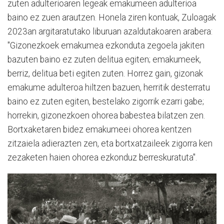
zuten adulterioaren legeak emakumeen adulterioa
baino ez zuen arautzen. Honela ziren kontuak, Zuloagak
2023an argitaratutako liburuan azaldutakoaren arabera:
"Gizonezkoek emakumea ezkonduta zegoela jakiten
bazuten baino ez zuten delitua egiten; emakumeek,
berriz, delitua beti egiten zuten. Horrez gain, gizonak
emakume adulteroa hiltzen bazuen, herritik desterratu
baino ez zuten egiten, bestelako zigorrik ezarri gabe;
horrekin, gizonezkoen ohorea babestea bilatzen zen.
Bortxaketaren bidez emakumeei ohorea kentzen
zitzaiela adierazten zen, eta bortxatzaileek zigorra ken
zezaketen haien ohorea ezkonduz berreskuratuta".