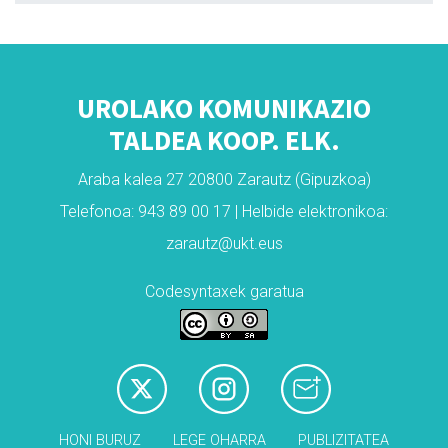
UROLAKO KOMUNIKAZIO
TALDEA KOOP. ELK.
Araba kalea 27 20800 Zarautz (Gipuzkoa)
Telefonoa: 943 89 00 17 | Helbide elektronikoa:
zarautz@ukt.eus
Codesyntaxek garatua
HONI BURUZ
LEGE OHARRA
PUBLIZITATEA