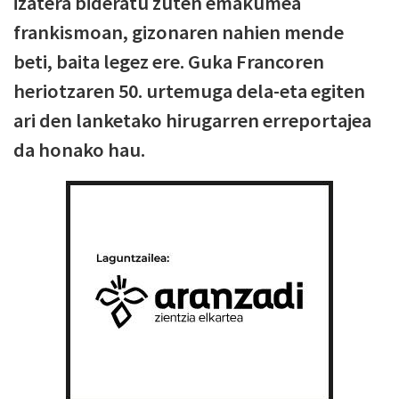
izatera bideratu zuten emakumea
frankismoan, gizonaren nahien mende
beti, baita legez ere. Guka Francoren
heriotzaren 50. urtemuga dela-eta egiten
ari den lanketako hirugarren erreportajea
da honako hau.