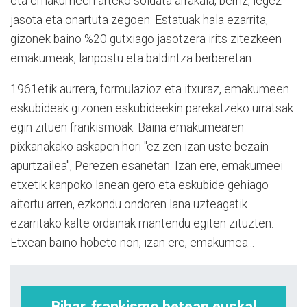
eta emakumeen arteko soldata arrakala, berriz, legez
jasota eta onartuta zegoen: Estatuak hala ezarrita,
gizonek baino %20 gutxiago jasotzera irits zitezkeen
emakumeak, lanpostu eta baldintza berberetan.
1961etik aurrera, formulazioz eta itxuraz, emakumeen
eskubideak gizonen eskubideekin parekatzeko urratsak
egin zituen frankismoak. Baina emakumearen
pixkanakako askapen hori "ez zen izan uste bezain
apurtzailea", Perezen esanetan. Izan ere, emakumeei
etxetik kanpoko lanean gero eta eskubide gehiago
aitortu arren, ezkondu ondoren lana uzteagatik
ezarritako kalte ordainak mantendu egiten zituzten.
Etxean baino hobeto non, izan ere, emakumea...
Bihar, frankismo betean euskal