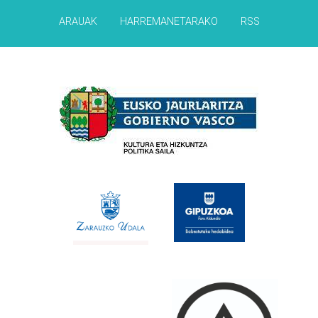
ARAUAK
HARREMANETARAKO
RSS
Babesleak