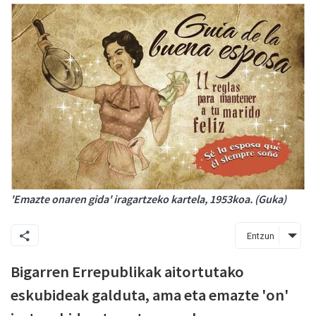
'Emazte onaren gida' iragartzeko kartela, 1953koa. (Guka)
Entzun
Bigarren Errepublikak aitortutako
eskubideak galduta, ama eta emazte 'on'