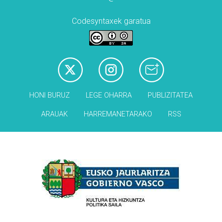
Codesyntaxek garatua
HONI BURUZ
LEGE OHARRA
PUBLIZITATEA
ARAUAK
HARREMANETARAKO
RSS
Babesleak