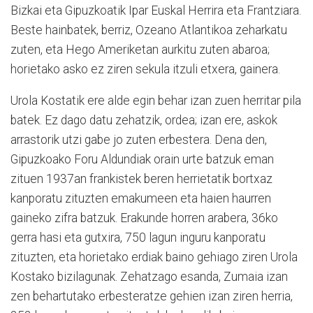
Bizkai eta Gipuzkoatik Ipar Euskal Herrira eta Frantziara.
Beste hainbatek, berriz, Ozeano Atlantikoa zeharkatu
zuten, eta Hego Ameriketan aurkitu zuten abaroa;
horietako asko ez ziren sekula itzuli etxera, gainera.
Urola Kostatik ere alde egin behar izan zuen herritar pila
batek. Ez dago datu zehatzik, ordea; izan ere, askok
arrastorik utzi gabe jo zuten erbestera. Dena den,
Gipuzkoako Foru Aldundiak orain urte batzuk eman
zituen 1937an frankistek beren herrietatik bortxaz
kanporatu zituzten emakumeen eta haien haurren
gaineko zifra batzuk. Erakunde horren arabera, 36ko
gerra hasi eta gutxira, 750 lagun inguru kanporatu
zituzten, eta horietako erdiak baino gehiago ziren Urola
Kostako bizilagunak. Zehatzago esanda, Zumaia izan
zen behartutako erbesteratze gehien izan ziren herria,