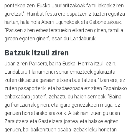
pontekoa zen. Eusko Jaurlaritzakoak familiakoak ziren
guretzat". Hainbat festa ere ospatzen zituzten egoitza
hartan, hala nola Aberri Egunekoak eta Gabonetakoak.
"Parisen ziren erbesteratuekin elkartzen ginen, familia
giroan egoten ginen", esan du Landaburuk.
Batzuk itzuli ziren
Joan ziren Parisera, baina Euskal Herrira itzuli ezin.
Landaburu-Illarramendi senar-emazteek galarazita
zuten diktadura garaian etxera bueltatzea. "Izan ere, ez
zuten pasaporterik, eta badaezpada ez ziren Espainiako
enbaxadara joaten", zehaztu du haien semeak. "Baina
gu frantziarrak ginen, eta igaro genezakeen muga; ez
genuen horretarako arazorik. Aitak nahi zuen gu udan
Zarautzera eta Gasteizera joatea, eta halaxe egiten
genuen, bai baikenituen osaba-izebak leku horietan.