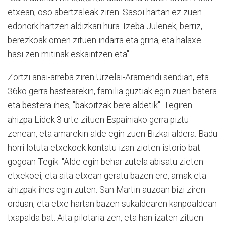
etxean; oso abertzaleak ziren. Sasoi hartan ez zuen
edonork hartzen aldizkari hura. Izeba Julenek, berriz,
berezkoak omen zituen indarra eta grina, eta halaxe
hasi zen mitinak eskaintzen eta".
Zortzi anai-arreba ziren Urzelai-Aramendi sendian, eta
36ko gerra hastearekin, familia guztiak egin zuen batera
eta bestera ihes, "bakoitzak bere aldetik". Tegiren
ahizpa Lidek 3 urte zituen Espainiako gerra piztu
zenean, eta amarekin alde egin zuen Bizkai aldera. Badu
horri lotuta etxekoek kontatu izan zioten istorio bat
gogoan Tegik: "Alde egin behar zutela abisatu zieten
etxekoei, eta aita etxean geratu bazen ere, amak eta
ahizpak ihes egin zuten. San Martin auzoan bizi ziren
orduan, eta etxe hartan bazen sukaldearen kanpoaldean
txapalda bat. Aita pilotaria zen, eta han izaten zituen