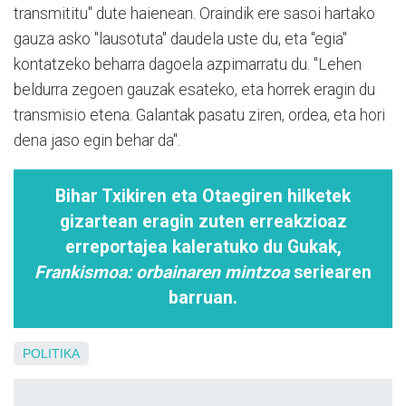
transmititu" dute haienean. Oraindik ere sasoi hartako
gauza asko "lausotuta" daudela uste du, eta "egia"
kontatzeko beharra dagoela azpimarratu du. "Lehen
beldurra zegoen gauzak esateko, eta horrek eragin du
transmisio etena. Galantak pasatu ziren, ordea, eta hori
dena jaso egin behar da".
Bihar Txikiren eta Otaegiren hilketek
gizartean eragin zuten erreakzioaz
erreportajea kaleratuko du Gukak,
Frankismoa: orbainaren mintzoa
seriearen
barruan.
POLITIKA