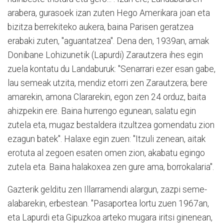
arabera, gurasoek izan zuten Hego Amerikara joan eta
bizitza berrekiteko aukera, baina Parisen geratzea
erabaki zuten, "aguantatzea". Dena den, 1939an, amak
Donibane Lohizunetik (Lapurdi) Zarautzera ihes egin
zuela kontatu du Landaburuk: "Senarrari ezer esan gabe,
lau semeak utzita, mendiz etorri zen Zarautzera; bere
amarekin, amona Clararekin, egon zen 24 orduz, baita
ahizpekin ere. Baina hurrengo egunean, salatu egin
zutela eta, mugaz bestaldera itzultzea gomendatu zion
ezagun batek". Halaxe egin zuen: "Itzuli zenean, aitak
erotuta al zegoen esaten omen zion, akabatu egingo
zutela eta. Baina halakoxea zen gure ama, borrokalaria".
Gazterik gelditu zen Illarramendi alargun, zazpi seme-
alabarekin, erbestean. "Pasaportea lortu zuen 1967an,
eta Lapurdi eta Gipuzkoa arteko mugara iritsi ginenean,