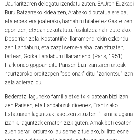
Jaurlaritzaren delegatu izendatu zuten. EAJren Euzkadi
Buru Batzarreko kidea zen, Arabako diputatua ere bai,
eta erbestera joaterako, hamahiru hilabetez Gasteizen
egon zen, etxean ezkutatuta, fusilatzea nahi zutelako.
Deserrian zela, Kostantiñe Illarramendirekin ezkondu
zen Landaburu, eta zazpi seme-alaba izan zituzten;
tartean, Gorka Landaburu Illarramendi (Paris, 1951).
Hark ondo gogoan ditu Parisen bizi izan ziren urteak;
haurtzaroko oroitzapen "oso onak" ditu, "zoriontsu" izan
zela adierazi du.
Bederatzi laguneko familia etxe txiki batean bizi izan
zen Parisen, eta Landaburuk dioenez, Frantziako
Estatuaren laguntzak jasotzen zituzten. "Familia ugaria
izanik, laguntzak ematen zizkiguten. Amak beti esaten
zuen berari, ordurako lau seme zituelako, bi litro esne