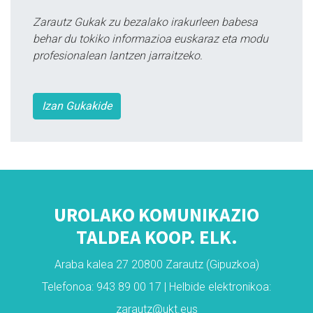
Zarautz Gukak zu bezalako irakurleen babesa
behar du tokiko informazioa euskaraz eta modu
profesionalean lantzen jarraitzeko.
Izan Gukakide
UROLAKO KOMUNIKAZIO
TALDEA KOOP. ELK.
Araba kalea 27 20800 Zarautz (Gipuzkoa)
Telefonoa: 943 89 00 17 | Helbide elektronikoa:
zarautz@ukt.eus