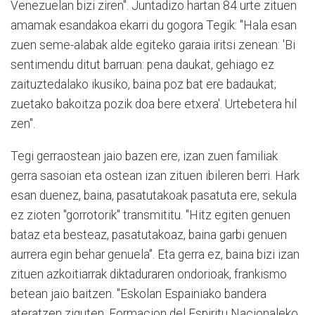
Venezuelan bizi ziren". Juntadizo hartan 84 urte zituen
amamak esandakoa ekarri du gogora Tegik: "Hala esan
zuen seme-alabak alde egiteko garaia iritsi zenean: 'Bi
sentimendu ditut barruan: pena daukat, gehiago ez
zaituztedalako ikusiko, baina poz bat ere badaukat;
zuetako bakoitza pozik doa bere etxera'. Urtebetera hil
zen".
Tegi gerraostean jaio bazen ere, izan zuen familiak
gerra sasoian eta ostean izan zituen ibileren berri. Hark
esan duenez, baina, pasatutakoak pasatuta ere, sekula
ez zioten "gorrotorik" transmititu. "Hitz egiten genuen
bataz eta besteaz, pasatutakoaz, baina garbi genuen
aurrera egin behar genuela". Eta gerra ez, baina bizi izan
zituen azkoitiarrak diktaduraren ondorioak, frankismo
betean jaio baitzen. "Eskolan Espainiako bandera
ateratzen ziguten, Formacion del Espiritu Nacionaleko