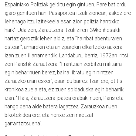
Espainiako Poliziak gelditu egin gintuen. Pare bat ordu
igaro genituen han. Pasaportea itzuli zionean, askoz ere
lehenago itzul zitekeela esan zion polizia harroxko
hark". Uda zen, Zarautzera itzuli ziren. 39ko ihesaldi
hartaz geroztik lehen aldiz, eta "hainbat abenturaren
ostean", amarekin eta ahizparekin elkartzeko aukera
izan zuen Illarramendik. Landaburu, berriz, 1972an iritsi
zen Paristik Zarautzera. "Frantzian zerbitzu militarra
egin behar nuen berez, baina libratu egin nintzen
Zarauzko urari esker", esan du barrez. Izan ere, otitis
kronikoa zuela eta, ez zuen soldaduska egin beharrik
izan. "Hala, Zarautzera joatea erabaki nuen, Paris eta
hango dena alde batera lagatzea; Zarauzkoa nuen
bikotekidea ere, eta horixe zen niretzat
garrantzitsuena".