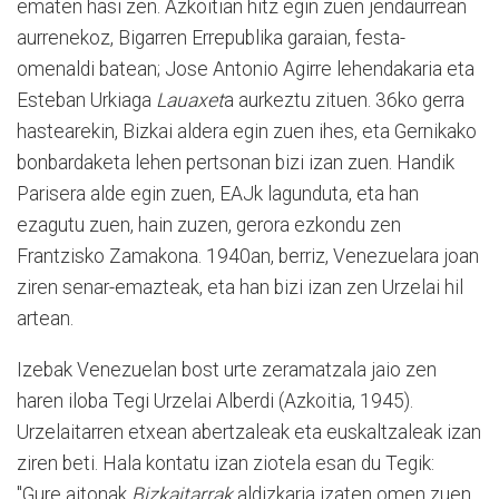
ematen hasi zen. Azkoitian hitz egin zuen jendaurrean
aurrenekoz, Bigarren Errepublika garaian, festa-
omenaldi batean; Jose Antonio Agirre lehendakaria eta
Esteban Urkiaga
Lauaxet
a aurkeztu zituen. 36ko gerra
hastearekin, Bizkai aldera egin zuen ihes, eta Gernikako
bonbardaketa lehen pertsonan bizi izan zuen. Handik
Parisera alde egin zuen, EAJk lagunduta, eta han
ezagutu zuen, hain zuzen, gerora ezkondu zen
Frantzisko Zamakona. 1940an, berriz, Venezuelara joan
ziren senar-emazteak, eta han bizi izan zen Urzelai hil
artean.
Izebak Venezuelan bost urte zeramatzala jaio zen
haren iloba Tegi Urzelai Alberdi (Azkoitia, 1945).
Urzelaitarren etxean abertzaleak eta euskaltzaleak izan
ziren beti. Hala kontatu izan ziotela esan du Tegik:
"Gure aitonak
Bizkaitarrak
aldizkaria izaten omen zuen