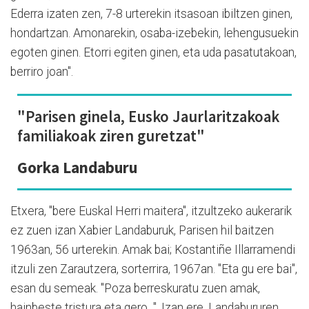
Ederra izaten zen, 7-8 urterekin itsasoan ibiltzen ginen,
hondartzan. Amonarekin, osaba-izebekin, lehengusuekin
egoten ginen. Etorri egiten ginen, eta uda pasatutakoan,
berriro joan".
"Parisen ginela, Eusko Jaurlaritzakoak
familiakoak ziren guretzat"
Gorka Landaburu
Etxera, "bere Euskal Herri maitera", itzultzeko aukerarik
ez zuen izan Xabier Landaburuk, Parisen hil baitzen
1963an, 56 urterekin. Amak bai; Kostantiñe Illarramendi
itzuli zen Zarautzera, sorterrira, 1967an. "Eta gu ere bai",
esan du semeak. "Poza berreskuratu zuen amak,
hainbeste tristura eta gero...". Izan ere, Landabururen