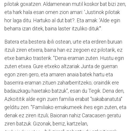
pilotak goxatzen. Aldamenean mutil koskor bat bizi zen,
eta hark hala esan omen zion amari: 'Justinok pilotak
hor laga ditu. Hartuko al dut bat?. Eta amak: 'Alde egin
beharra izan ditek, baina laster itzuliko dituk'".
Batera eta bestera ibili ostean, urte eta erdiren buruan
itzuli ziren etxera, baina han ez zegoen ez pilotarik, ez
etxe barruko trasterik. "Dena eraman zuten. Hustu egin
zuten etxea. Gure etxeko altzariak Junta de guerran
egon ziren gero, eta amaren anaia batek hartu eta
baserrira eraman zituen zaharberritzeko; oraindik ere
badauzkagu haietako batzuk", esan du Tegik. Dena den,
Azkoititik alde egin zuen familia erabat "sakabanatuta"
gelditu zen. "Familiako emakumeek ihes egin zuten, eta
denak ez ziren itzuli; Baionan nahiz Caracasen geratu
ziren batzuk. Gizonak, berriz, kartzelan,