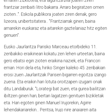
ematen zizkiotela, eta laguntza bila joaten ziren
frantziar zenbaiti litro bakarra. Arraro begiratzen omen
zioten...". Eskola publikora joaten ziren denak, gero
lizeora, unibertsitatera... "Frantziarrak ginen, baina
amarekin euskaraz eta aitarekin gaztelaniaz hitz egiten
genuen".
Eusko Jaurlaritza Parisko Marceau etorbideko 11.
zenbakiko eraikinean kokatu zen lehen urteetan, baina
gero ebatsi egin zioten eraikina naziek, eta Francori
eman. Hori dela eta, hiriko Singer kaleko 45. zenbakian
erosi zuen Jaurlaritzak Parisen bigarren egoitza izango
zuena. Eta eraikin hari lotuta oroitzapen izugarri onak
ditu Landaburuk. "Lorategi bat zuen, eta gurea bailitzan
ibiltzen ginen han; bertan lagatzen genituen bizikletak
eta. Han egoten ginen Manuel Irujorekin, Agirre
lehendakariarekin... Pentsa, Irujo nire anaiaren aita