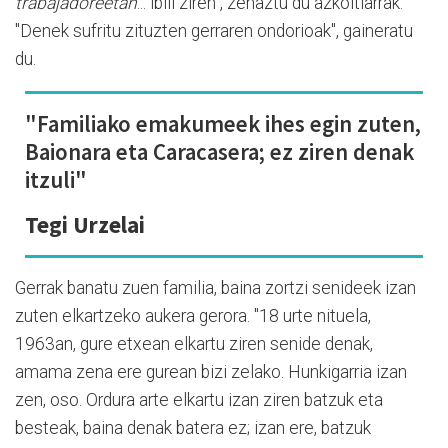
trabajadoreetan
... ibili ziren", zehaztu du azkoitiarrak.
"Denek sufritu zituzten gerraren ondorioak", gaineratu
du.
"Familiako emakumeek ihes egin zuten,
Baionara eta Caracasera; ez ziren denak
itzuli"
Tegi Urzelai
Gerrak banatu zuen familia, baina zortzi senideek izan
zuten elkartzeko aukera gerora. "18 urte nituela,
1963an, gure etxean elkartu ziren senide denak,
amama zena ere gurean bizi zelako. Hunkigarria izan
zen, oso. Ordura arte elkartu izan ziren batzuk eta
besteak, baina denak batera ez; izan ere, batzuk