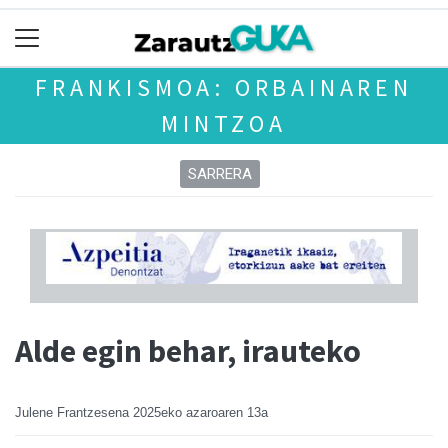
FRANKISMOA: ORBAINAREN
MINTZOA
SARRERA
Alde egin behar, irauteko
Julene Frantzesena
2025eko azaroaren 13a