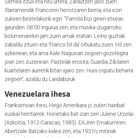
Semea itzuli eta hiru urtera, Zarautzen jaso zuen
Illarramendik Francoren heriotzaren berria, eta ezin
zukeen bestelakorik egin: "Familia bizi ginen etxean
geunden. 08:00 ingurua zen, eta musika izugarrizko
bolumenarekin jarri zuen amak irratian. Leiho guztiak
zabaldu zituen eta 'Franco hil da' oihukatu zuen. Hil zen
azkenean, eta ama Kale Nagusian zegoen gozotegira
joan zen zuzenean. Pastelak erosita, Guardia Zibilaren
kuartelaren aurretik bitan igaro zen. Hura ospatu beharra
zegoen", azaldu du Landaburuk.
Venezuelara ihesa
Frankismoari ihesi, Hego Amerikara jo zuten hainbat
euskal herritarrek. Horietako bat izan zen Julene Urzelai
(Azkoitia, 1912-Caracas, 1983). EAJren Emakumeen
Abertzale Batzako kidea zen, eta 1931n, mitinak