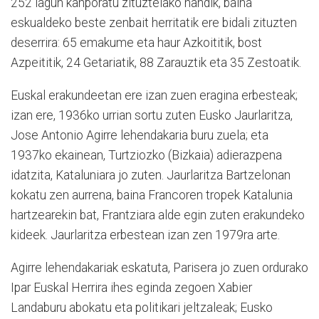
252 lagun kanporatu zituztelako handik, baina
eskualdeko beste zenbait herritatik ere bidali zituzten
deserrira: 65 emakume eta haur Azkoititik, bost
Azpeititik, 24 Getariatik, 88 Zarauztik eta 35 Zestoatik.
Euskal erakundeetan ere izan zuen eragina erbesteak;
izan ere, 1936ko urrian sortu zuten Eusko Jaurlaritza,
Jose Antonio Agirre lehendakaria buru zuela; eta
1937ko ekainean, Turtziozko (Bizkaia) adierazpena
idatzita, Kataluniara jo zuten. Jaurlaritza Bartzelonan
kokatu zen aurrena, baina Francoren tropek Katalunia
hartzearekin bat, Frantziara alde egin zuten erakundeko
kideek. Jaurlaritza erbestean izan zen 1979ra arte.
Agirre lehendakariak eskatuta, Parisera jo zuen ordurako
Ipar Euskal Herrira ihes eginda zegoen Xabier
Landaburu abokatu eta politikari jeltzaleak; Eusko