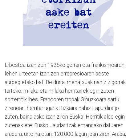
Erbestea izan zen 1936ko gerran eta frankismoaren
lehen urteetan izan zen errepresioaren beste
aurpegietako bat. Beldurra, mehatxuak nahiz zigorrak
tarteko, milaka eta milaka herritarrek egin zuten
sorterritik ihes. Francoren tropak Gipuzkoara sartu
zirenean, herritar ugarik Bizkaira nahiz Lapurdira jo
zuten, baina asko izan ziren Euskal Herritik alde egin
zutenak ere: Eusko Jaurlaritzak emandako datuaren
arabera, urte haietan, 120.000 lagun joan ziren Araba,