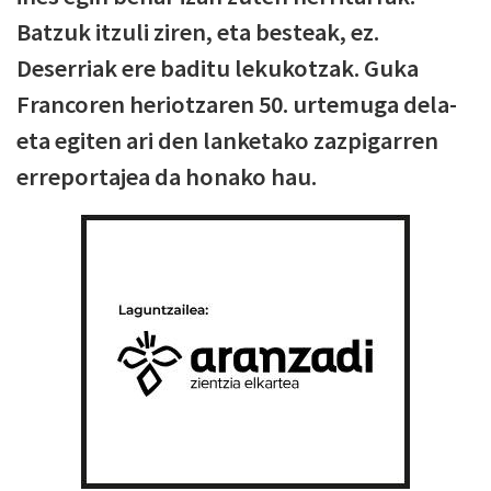
Batzuk itzuli ziren, eta besteak, ez.
Deserriak ere baditu lekukotzak. Guka
Francoren heriotzaren 50. urtemuga dela-
eta egiten ari den lanketako zazpigarren
erreportajea da honako hau.