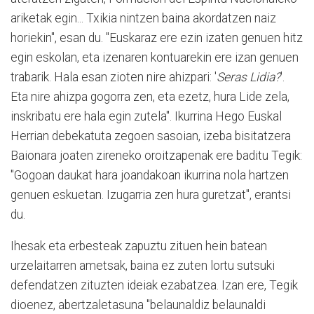
ariketak egin... Txikia nintzen baina akordatzen naiz
horiekin", esan du. "Euskaraz ere ezin izaten genuen hitz
egin eskolan, eta izenaren kontuarekin ere izan genuen
trabarik. Hala esan zioten nire ahizpari: '
Seras Lidia?
'.
Eta nire ahizpa gogorra zen, eta ezetz, hura Lide zela,
inskribatu ere hala egin zutela". Ikurrina Hego Euskal
Herrian debekatuta zegoen sasoian, izeba bisitatzera
Baionara joaten zireneko oroitzapenak ere baditu Tegik:
"Gogoan daukat hara joandakoan ikurrina nola hartzen
genuen eskuetan. Izugarria zen hura guretzat", erantsi
du.
Ihesak eta erbesteak zapuztu zituen hein batean
urzelaitarren ametsak, baina ez zuten lortu sutsuki
defendatzen zituzten ideiak ezabatzea. Izan ere, Tegik
dioenez, abertzaletasuna "belaunaldiz belaunaldi