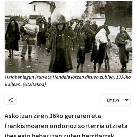
Hainbat lagun Irun eta Hendaia lotzen dituen zubian, 1936ko
irailean. (Utzitakoa)
Entzun
Asko izan ziren 36ko gerraren eta
frankismoaren ondorioz sorterria utzi eta
ihes egin behar izan zuten herritarrak.