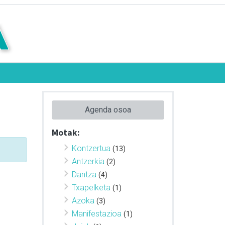
Agenda osoa
Motak:
Kontzertua
(13)
Antzerkia
(2)
Dantza
(4)
Txapelketa
(1)
Azoka
(3)
Manifestazioa
(1)