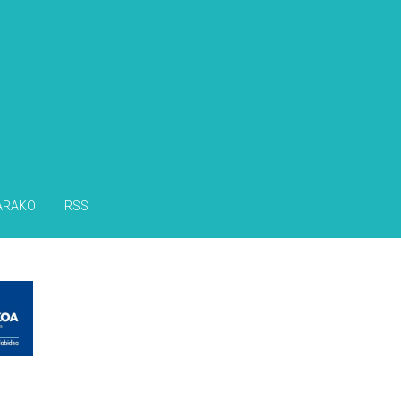
s
ARAKO
RSS