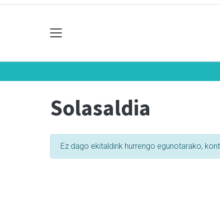
Solasaldia
Ez dago ekitaldirik hurrengo egunotarako, kon