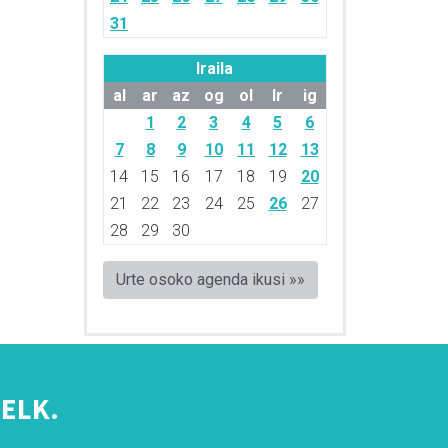
31
Iraila
al
ar
az
og
ol
lr
ig
1
2
3
4
5
6
7
8
9
10
11
12
13
14
15
16
17
18
19
20
21
22
23
24
25
26
27
28
29
30
Urte osoko agenda ikusi »»
ELK.