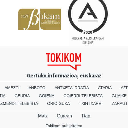
Gertuko informazioa, euskaraz
AMEZTI
ANBOTO
ANTXETA IRRATIA
ATARIA
AZP
TIA
GEURIA
GOIENA
GOIERRI TELEBISTA
GUAIXE
IZMENDI TELEBISTA
ORIO GUKA
TXINTXARRI
ZARAUT
Matx
Gurean
Ttap
Tokikom publizitatea