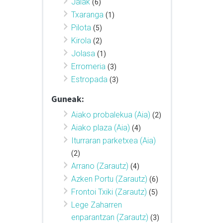
Jaiak
(6)
Txaranga
(1)
Pilota
(5)
Kirola
(2)
Jolasa
(1)
Erromeria
(3)
Estropada
(3)
Guneak:
Aiako probalekua (Aia)
(2)
Aiako plaza (Aia)
(4)
Iturraran parketxea (Aia)
(2)
Arrano (Zarautz)
(4)
Azken Portu (Zarautz)
(6)
Frontoi Txiki (Zarautz)
(5)
Lege Zaharren
enparantzan (Zarautz)
(3)