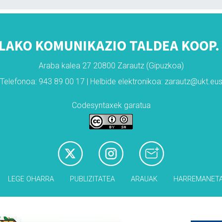
LAKO KOMUNIKAZIO TALDEA KOOP. 
Araba kalea 27 20800 Zarautz (Gipuzkoa)
Telefonoa: 943 89 00 17 | Helbide elektronikoa: zarautz@ukt.eu
Codesyntaxek garatua
LEGE OHARRA
PUBLIZITATEA
ARAUAK
HARREMANET
Babesleak