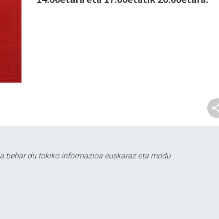
a behar du tokiko informazioa euskaraz eta modu