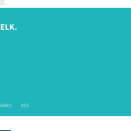
ELK.
s
ARAKO
RSS