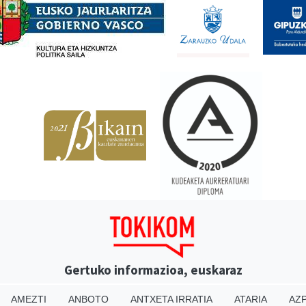
Gertuko informazioa, euskaraz
AMEZTI
ANBOTO
ANTXETA IRRATIA
ATARIA
AZP