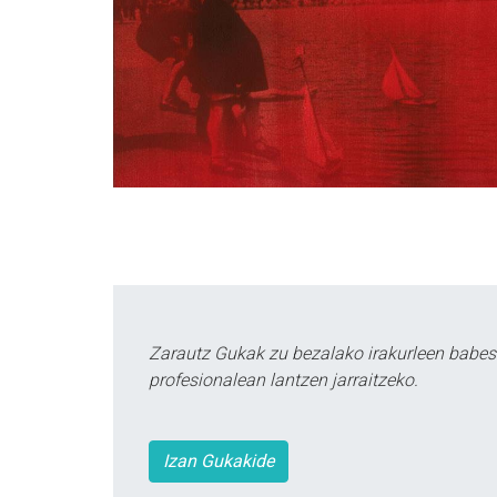
Zarautz Gukak zu bezalako irakurleen babes
profesionalean lantzen jarraitzeko.
Izan Gukakide