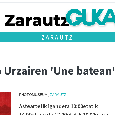
ZARAUTZ
 Urzairen 'Une batean'
PHOTOMUSEUM,
ZARAUTZ
Asteartetik igandera 10:00etatik
14:00etara eta 17:00etatik 20:00etara.