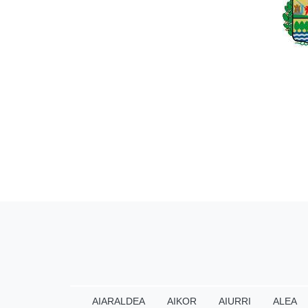
AIARALDEA
AIKOR
AIURRI
ALEA