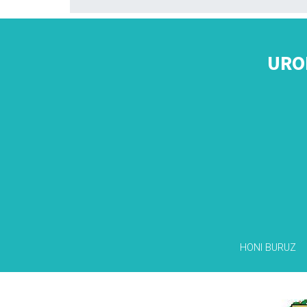
URO
HONI BURUZ