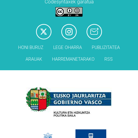
Codesyntaxek garatua
HONI BURUZ
LEGE OHARRA
PUBLIZITATEA
ARAUAK
HARREMANETARAKO
RSS
Babesleak