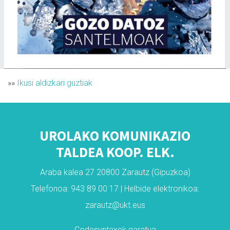
»»
Ikusi aldizkari guztiak
UROLAKO KOMUNIKAZIO
TALDEA KOOP. ELK.
Araba kalea 27 20800 Zarautz (Gipuzkoa)
Telefonoa: 943 89 00 17 | Helbide elektronikoa:
zarautz@ukt.eus
Codesyntaxek garatua