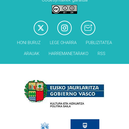
HONI BURUZ
LEGE OHARRA
PUBLIZITATEA
ARAUAK
HARREMANETARAKO
RSS
Babesleak