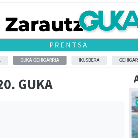
PRENTSA
A
GUKA GEHIGARRIA
IKUSBERA
GEHIGAR
20. GUKA