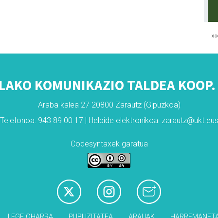
»
LAKO KOMUNIKAZIO TALDEA KOOP. 
Araba kalea 27 20800 Zarautz (Gipuzkoa)
Telefonoa: 943 89 00 17 | Helbide elektronikoa: zarautz@ukt.eu
Codesyntaxek garatua
LEGE OHARRA
PUBLIZITATEA
ARAUAK
HARREMANET