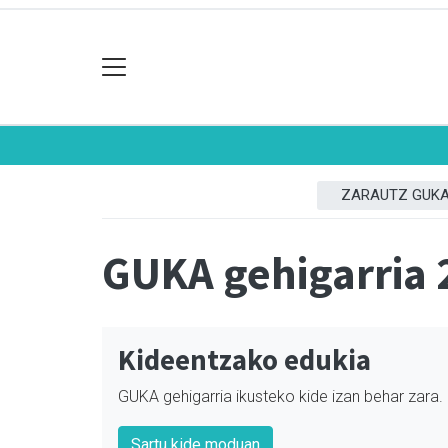
ZARAUTZ GUK
GUKA gehigarria 
Kideentzako edukia
GUKA gehigarria ikusteko kide izan behar zara.
Sartu kide moduan