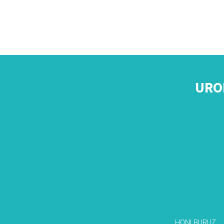
URO
HONI BURUZ