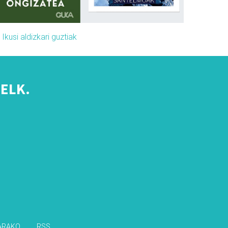
»
Ikusi aldizkari guztiak
ELK.
s
ARAKO
RSS