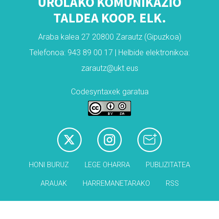
UROLAKO KOMUNIKAZIO
TALDEA KOOP. ELK.
Araba kalea 27 20800 Zarautz (Gipuzkoa)
Telefonoa: 943 89 00 17 | Helbide elektronikoa:
zarautz@ukt.eus
Codesyntaxek garatua
HONI BURUZ
LEGE OHARRA
PUBLIZITATEA
ARAUAK
HARREMANETARAKO
RSS
Babesleak