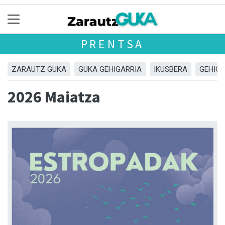
PRENTSA
ZARAUTZ GUKA
GUKA GEHIGARRIA
IKUSBERA
GEHIGA
2026 Maiatza