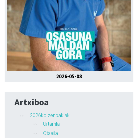
2026-05-08
Artxiboa
2026ko zenbakiak
Urtarrila
Otsaila