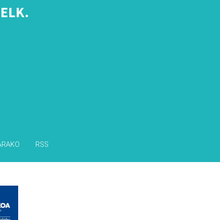
ELK.
s
ARAKO
RSS