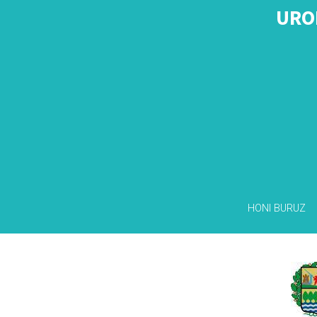
URO
HONI BURUZ