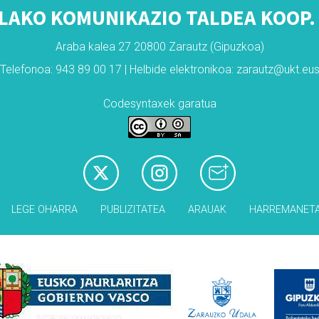
LAKO KOMUNIKAZIO TALDEA KOOP. 
Araba kalea 27 20800 Zarautz (Gipuzkoa)
Telefonoa: 943 89 00 17 | Helbide elektronikoa: zarautz@ukt.eu
Codesyntaxek garatua
LEGE OHARRA
PUBLIZITATEA
ARAUAK
HARREMANET
Babesleak