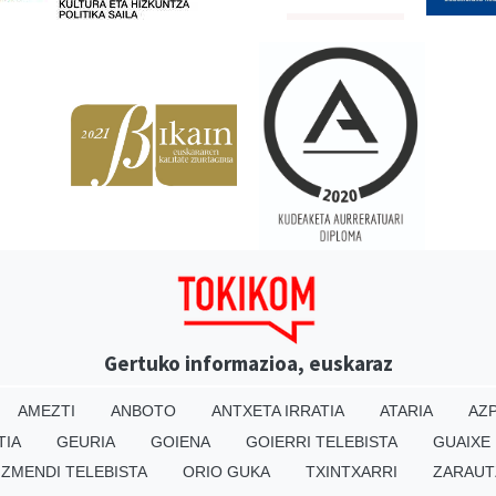
Gertuko informazioa, euskaraz
AMEZTI
ANBOTO
ANTXETA IRRATIA
ATARIA
AZP
TIA
GEURIA
GOIENA
GOIERRI TELEBISTA
GUAIXE
IZMENDI TELEBISTA
ORIO GUKA
TXINTXARRI
ZARAUT