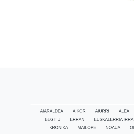
AIARALDEA
AIKOR
AIURRI
ALEA
BEGITU
ERRAN
EUSKALERRIA IRRA
KRONIKA
MAILOPE
NOAUA
O