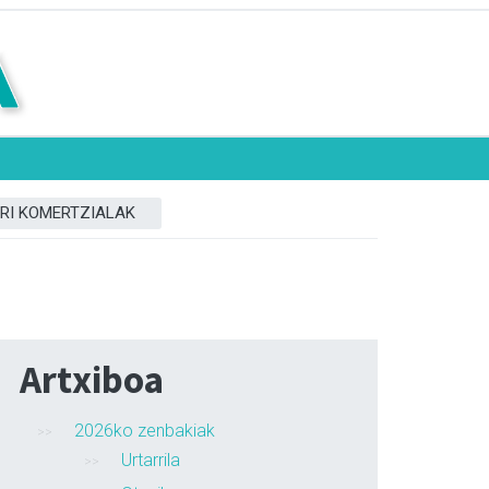
RI KOMERTZIALAK
Artxiboa
2026ko zenbakiak
Urtarrila