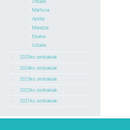
Otsaila
Martxoa
Apirila
Maiatza
Ekaina
Uztaila
2025ko zenbakiak
2024ko zenbakiak
2023ko zenbakiak
2022ko zenbakiak
2021ko zenbakiak