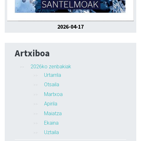
2026-04-17
Artxiboa
2026ko zenbakiak
Urtarrila
Otsaila
Martxoa
Apirila
Maiatza
Ekaina
Uztaila