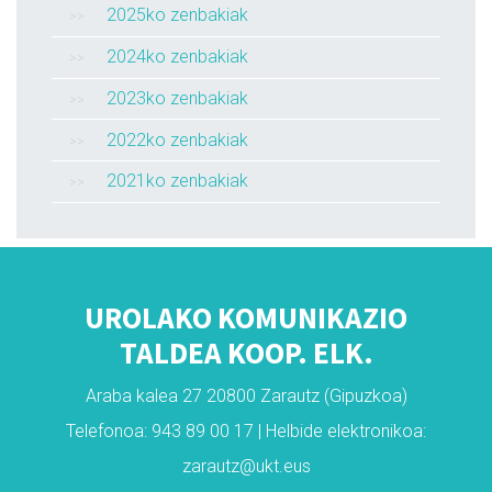
2025ko zenbakiak
2024ko zenbakiak
2023ko zenbakiak
2022ko zenbakiak
2021ko zenbakiak
UROLAKO KOMUNIKAZIO
TALDEA KOOP. ELK.
Araba kalea 27 20800 Zarautz (Gipuzkoa)
Telefonoa: 943 89 00 17 | Helbide elektronikoa:
zarautz@ukt.eus