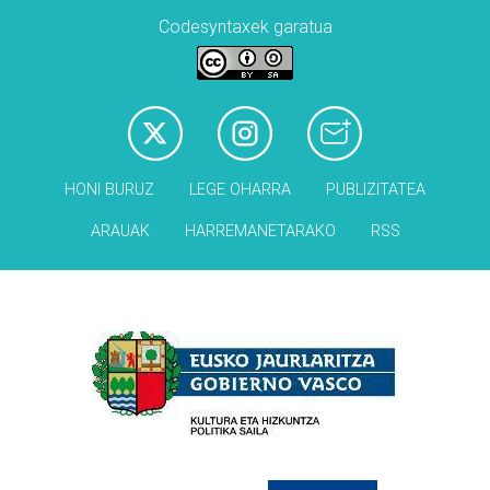
Codesyntaxek garatua
HONI BURUZ
LEGE OHARRA
PUBLIZITATEA
ARAUAK
HARREMANETARAKO
RSS
Babesleak