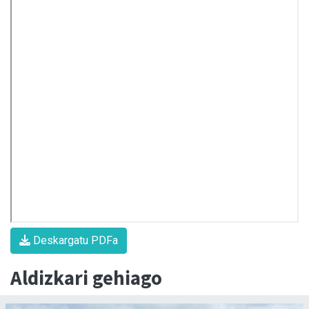
Deskargatu PDFa
Aldizkari gehiago