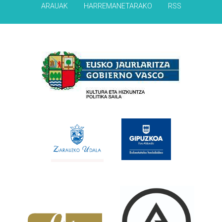
ARAUAK
HARREMANETARAKO
RSS
Babesleak