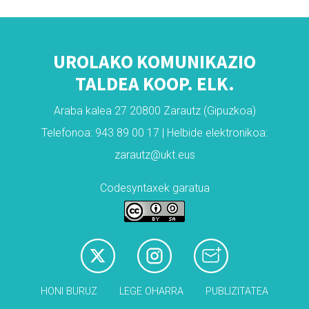
UROLAKO KOMUNIKAZIO
TALDEA KOOP. ELK.
Araba kalea 27 20800 Zarautz (Gipuzkoa)
Telefonoa: 943 89 00 17 | Helbide elektronikoa:
zarautz@ukt.eus
Codesyntaxek garatua
HONI BURUZ
LEGE OHARRA
PUBLIZITATEA