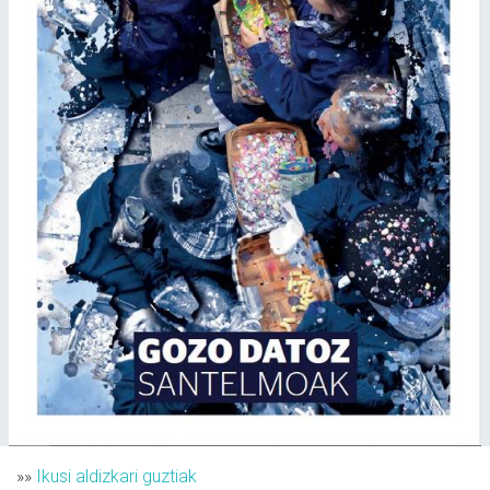
»»
Ikusi aldizkari guztiak