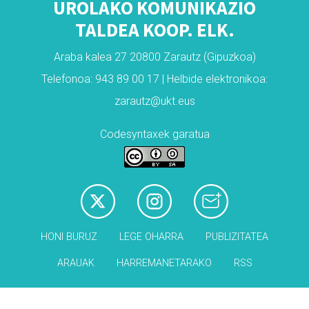
UROLAKO KOMUNIKAZIO
TALDEA KOOP. ELK.
Araba kalea 27 20800 Zarautz (Gipuzkoa)
Telefonoa: 943 89 00 17 | Helbide elektronikoa:
zarautz@ukt.eus
Codesyntaxek garatua
HONI BURUZ
LEGE OHARRA
PUBLIZITATEA
ARAUAK
HARREMANETARAKO
RSS
Babesleak