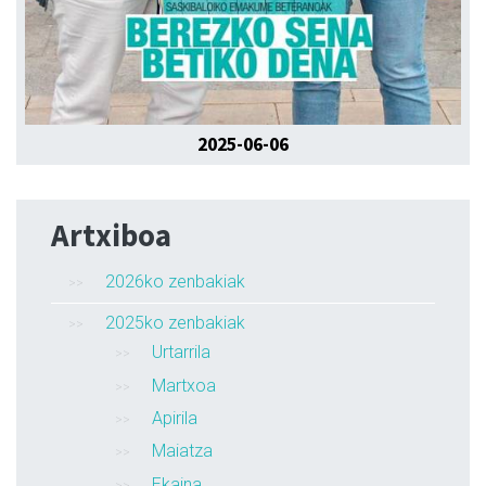
2025-06-06
Artxiboa
2026ko zenbakiak
2025ko zenbakiak
Urtarrila
Martxoa
Apirila
Maiatza
Ekaina