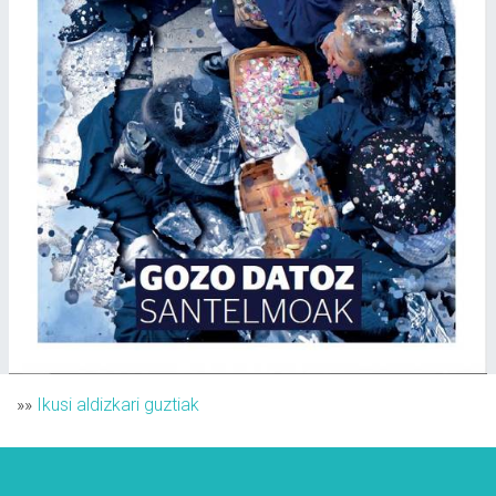
»»
Ikusi aldizkari guztiak