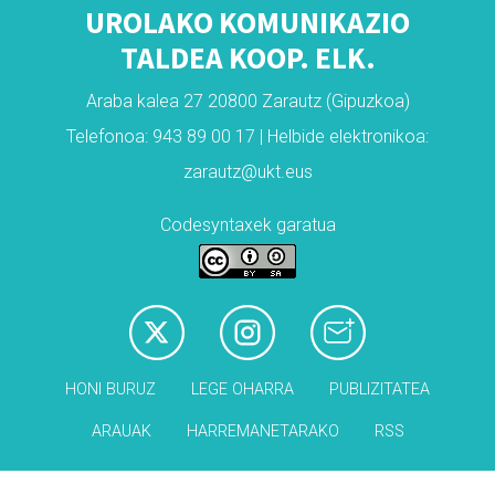
UROLAKO KOMUNIKAZIO
TALDEA KOOP. ELK.
Araba kalea 27 20800 Zarautz (Gipuzkoa)
Telefonoa: 943 89 00 17 | Helbide elektronikoa:
zarautz@ukt.eus
Codesyntaxek garatua
HONI BURUZ
LEGE OHARRA
PUBLIZITATEA
ARAUAK
HARREMANETARAKO
RSS