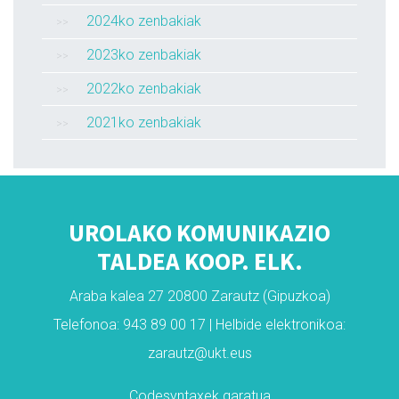
2024ko zenbakiak
2023ko zenbakiak
2022ko zenbakiak
2021ko zenbakiak
UROLAKO KOMUNIKAZIO
TALDEA KOOP. ELK.
Araba kalea 27 20800 Zarautz (Gipuzkoa)
Telefonoa: 943 89 00 17 | Helbide elektronikoa:
zarautz@ukt.eus
Codesyntaxek garatua