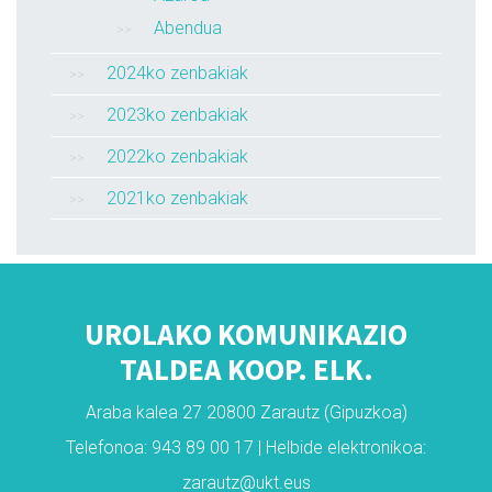
Abendua
2024ko zenbakiak
2023ko zenbakiak
2022ko zenbakiak
2021ko zenbakiak
UROLAKO KOMUNIKAZIO
TALDEA KOOP. ELK.
Araba kalea 27 20800 Zarautz (Gipuzkoa)
Telefonoa: 943 89 00 17 | Helbide elektronikoa:
zarautz@ukt.eus