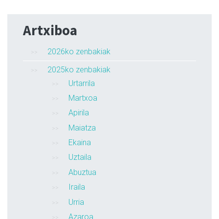
Artxiboa
2026ko zenbakiak
2025ko zenbakiak
Urtarrila
Martxoa
Apirila
Maiatza
Ekaina
Uztaila
Abuztua
Iraila
Urria
Azaroa