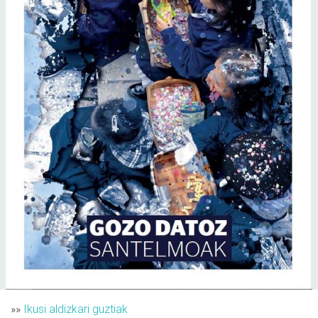
»»
Ikusi aldizkari guztiak