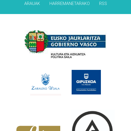
ARAUAK
HARREMANETARAKO
RSS
Babesleak