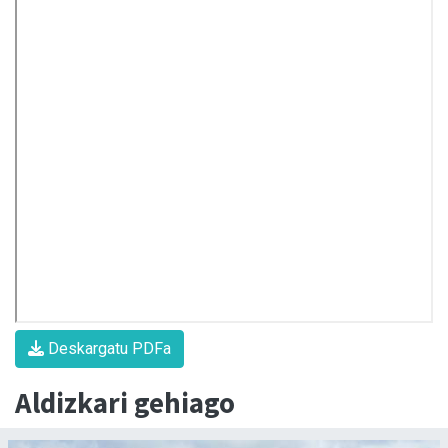
Deskargatu PDFa
Aldizkari gehiago