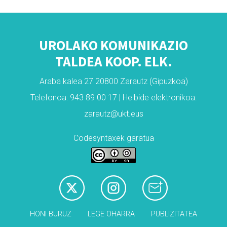
UROLAKO KOMUNIKAZIO
TALDEA KOOP. ELK.
Araba kalea 27 20800 Zarautz (Gipuzkoa)
Telefonoa: 943 89 00 17 | Helbide elektronikoa:
zarautz@ukt.eus
Codesyntaxek garatua
HONI BURUZ
LEGE OHARRA
PUBLIZITATEA