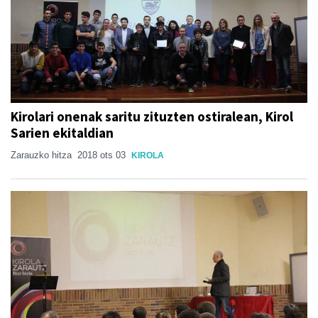
Kirolari onenak saritu zituzten ostiralean, Kirol
Sarien ekitaldian
Zarauzko hitza
2018 ots 03
KIROLA