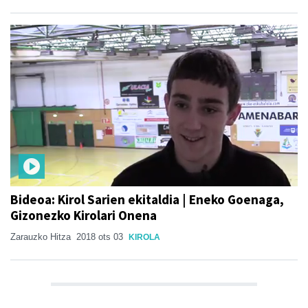
Bideoa: Kirol Sarien ekitaldia | Eneko Goenaga,
Gizonezko Kirolari Onena
Zarauzko Hitza
2018 ots 03
KIROLA