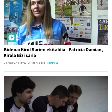
Bideoa: Kirol Sarien ekitaldia | Patricia Damian,
Kirola Bizi saria
Zarauzko Hitza
2018 ots 03
KIROLA