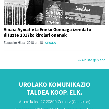
Ainara Aymat eta Eneko Goenaga izendatu
dituzte 2017ko kirolari onenak
Zarauzko Hitza
2018 urt 18
KIROLA
»» Albiste gehiago
UROLAKO KOMUNIKAZIO
TALDEA KOOP. ELK.
Araba kalea 27 20800 Zarautz (Gipuzkoa)