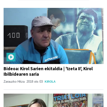
Bideoa: Kirol Sarien ekitaldia | 'Izeta II', Kirol
Ibilbidearen saria
Zarauzko Hitza
2018 ots 03
KIROLA