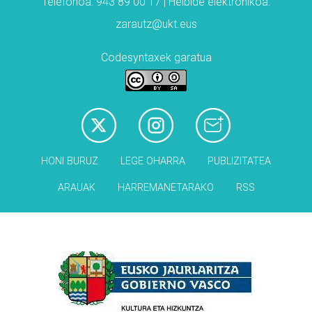
Telefonoa: 943 89 00 17 | Helbide elektronikoa:
zarautz@ukt.eus
Codesyntaxek garatua
HONI BURUZ
LEGE OHARRA
PUBLIZITATEA
ARAUAK
HARREMANETARAKO
RSS
Babesleak