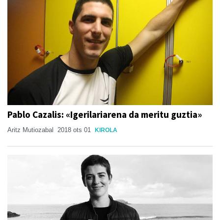
Pablo Cazalis: «Igerilariarena da meritu guztia»
Aritz Mutiozabal
2018 ots 01
KIROLA