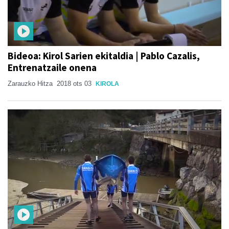
Bideoa: Kirol Sarien ekitaldia | Pablo Cazalis,
Entrenatzaile onena
Zarauzko Hitza
2018 ots 03
KIROLA