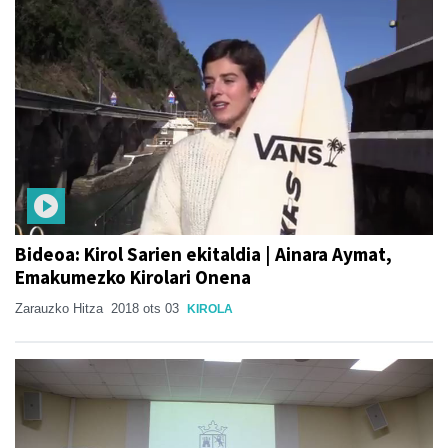
Bideoa: Kirol Sarien ekitaldia | Ainara Aymat,
Emakumezko Kirolari Onena
Zarauzko Hitza
2018 ots 03
KIROLA