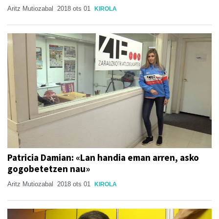
Aritz Mutiozabal
2018 ots 01
KIROLA
Patricia Damian: «Lan handia eman arren, asko
gogobetetzen nau»
Aritz Mutiozabal
2018 ots 01
KIROLA