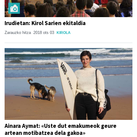
Irudietan: Kirol Sarien ekitaldia
Zarauzko hitza
2018 ots 03
KIROLA
Ainara Aymat: «Uste dut emakumeok geure
artean motibatzea dela gakoa»