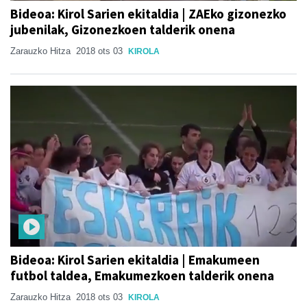
Bideoa: Kirol Sarien ekitaldia | ZAEko gizonezko
jubenilak, Gizonezkoen talderik onena
Zarauzko Hitza
2018 ots 03
KIROLA
Bideoa: Kirol Sarien ekitaldia | Emakumeen
futbol taldea, Emakumezkoen talderik onena
Zarauzko Hitza
2018 ots 03
KIROLA