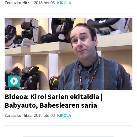
Zarauzko Hitza
2018 ots 03
KIROLA
Bideoa: Kirol Sarien ekitaldia |
Babyauto, Babeslearen saria
Zarauzko Hitza
2018 ots 03
KIROLA