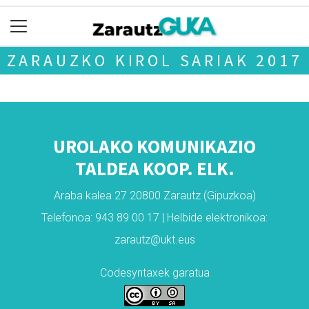
ZARAUZKO KIROL SARIAK 2017
UROLAKO KOMUNIKAZIO
TALDEA KOOP. ELK.
Araba kalea 27 20800 Zarautz (Gipuzkoa)
Telefonoa: 943 89 00 17 | Helbide elektronikoa:
zarautz@ukt.eus
Codesyntaxek garatua