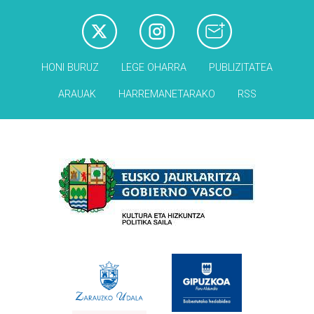
HONI BURUZ
LEGE OHARRA
PUBLIZITATEA
ARAUAK
HARREMANETARAKO
RSS
Babesleak