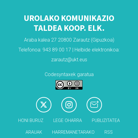
UROLAKO KOMUNIKAZIO
TALDEA KOOP. ELK.
Araba kalea 27 20800 Zarautz (Gipuzkoa)
Telefonoa: 943 89 00 17 | Helbide elektronikoa:
zarautz@ukt.eus
Codesyntaxek garatua
HONI BURUZ
LEGE OHARRA
PUBLIZITATEA
ARAUAK
HARREMANETARAKO
RSS