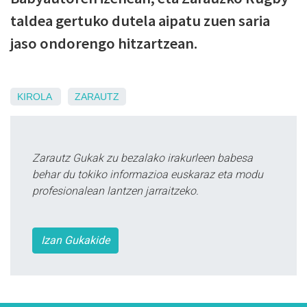
taldea gertuko dutela aipatu zuen saria
jaso ondorengo hitzartzean.
KIROLA
ZARAUTZ
Zarautz Gukak zu bezalako irakurleen babesa
behar du tokiko informazioa euskaraz eta modu
profesionalean lantzen jarraitzeko.
Izan Gukakide