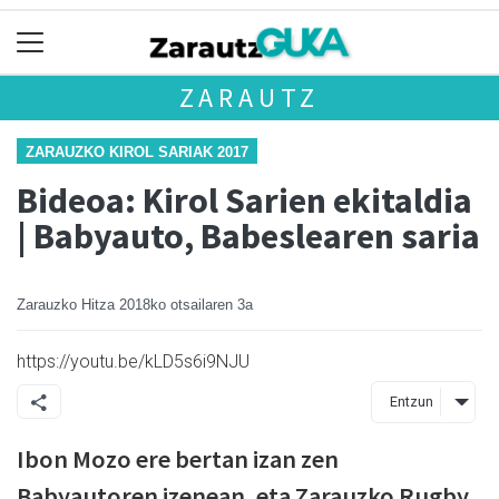
ZARAUTZ
ZARAUZKO KIROL SARIAK 2017
Bideoa: Kirol Sarien ekitaldia
| Babyauto, Babeslearen saria
Zarauzko Hitza
2018ko otsailaren 3a
https://youtu.be/kLD5s6i9NJU
Entzun
Ibon Mozo ere bertan izan zen
Babyautoren izenean, eta Zarauzko Rugby