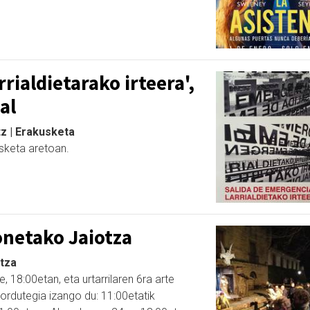
rialdietarako irteera',
al
tz | Erakusketa
sketa aretoan.
netako Jaiotza
otza
 18:00etan, eta urtarrilaren 6ra arte
ordutegia izango du: 11:00etatik