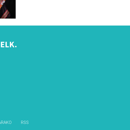
ELK.
s
ARAKO
RSS