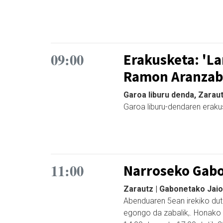
09:00
Erakusketa: 'Lar
Ramon Aranzab
Garoa liburu denda, Zarau
Garoa liburu-dendaren eraku
11:00
Narroseko Gabo
Zarautz | Gabonetako Jai
Abenduaren 5ean irekiko dute,
egongo da zabalik,. Honako 