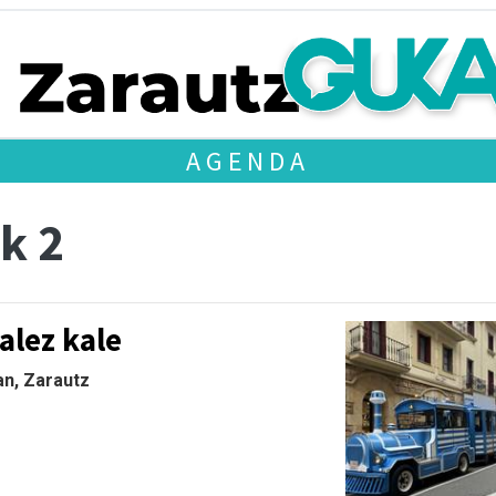
AGENDA
ak 2
alez kale
n, Zarautz