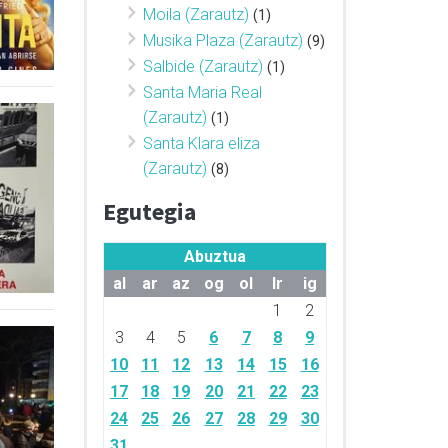
Moila (Zarautz)
(1)
Musika Plaza (Zarautz)
(9)
Salbide (Zarautz)
(1)
Santa Maria Real
(Zarautz)
(1)
Santa Klara eliza
(Zarautz)
(8)
Egutegia
Abuztua
al
ar
az
og
ol
lr
ig
1
2
3
4
5
6
7
8
9
10
11
12
13
14
15
16
17
18
19
20
21
22
23
24
25
26
27
28
29
30
31