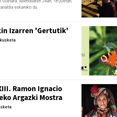
21:00etara. Abenduaren 24an, 18:00etan,
naldia eskainiko du.
in Izarren 'Gertutik'
akusketa
III. Ramon Ignacio
eko Argazki Mostra
usketa