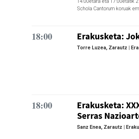
14:00etara eta 17:00etatik 
Schola Cantorum koruak ema
18:00
Erakusketa: Jok
Torre Luzea, Zarautz | Er
18:00
Erakusketa: XXX
Serras Nazioart
Sanz Enea, Zarautz | Erak