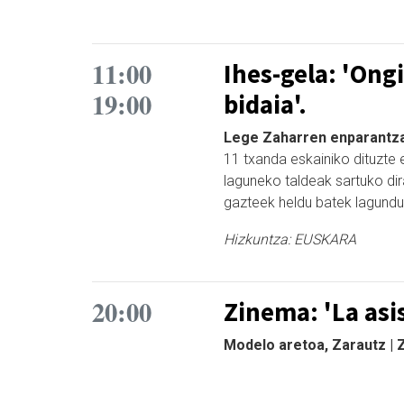
11:00
Ihes-gela: 'Ong
19:00
bidaia'.
Lege Zaharren enparantzan
11 txanda eskainiko dituzte 
laguneko taldeak sartuko di
gazteek heldu batek lagundu
Hizkuntza:
EUSKARA
20:00
Zinema: 'La asi
Modelo aretoa, Zarautz |