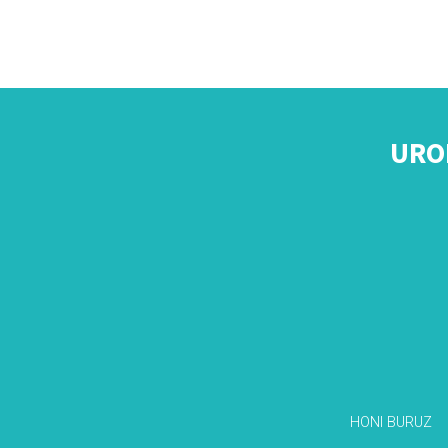
URO
HONI BURUZ