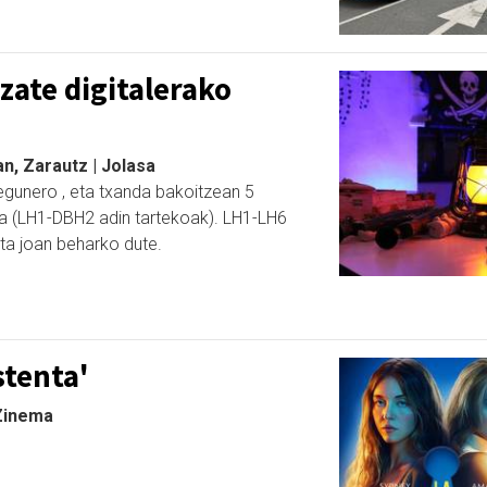
izate digitalerako
, Zarautz | Jolasa
egunero , eta txanda bakoitzean 5
ra (LH1-DBH2 adin tartekoak). LH1-LH6
ta joan beharko dute.
stenta'
 Zinema