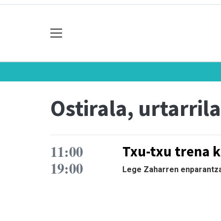
Ostirala, urtarril
11:00
Txu-txu trena k
19:00
Lege Zaharren enparantza