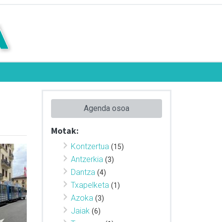
Agenda osoa
Motak:
Kontzertua
(15)
Antzerkia
(3)
Dantza
(4)
Txapelketa
(1)
Azoka
(3)
Jaiak
(6)