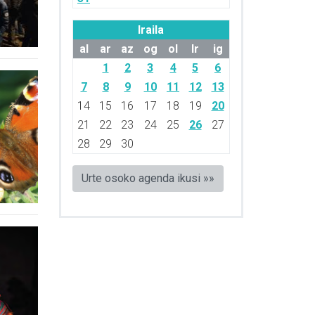
Iraila
al
ar
az
og
ol
lr
ig
1
2
3
4
5
6
7
8
9
10
11
12
13
14
15
16
17
18
19
20
21
22
23
24
25
26
27
28
29
30
Urte osoko agenda ikusi »»