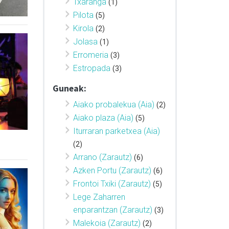
Txaranga
(1)
Pilota
(5)
Kirola
(2)
Jolasa
(1)
Erromeria
(3)
Estropada
(3)
Guneak:
Aiako probalekua (Aia)
(2)
Aiako plaza (Aia)
(5)
Iturraran parketxea (Aia)
(2)
Arrano (Zarautz)
(6)
Azken Portu (Zarautz)
(6)
Frontoi Txiki (Zarautz)
(5)
Lege Zaharren
enparantzan (Zarautz)
(3)
Malekoia (Zarautz)
(2)