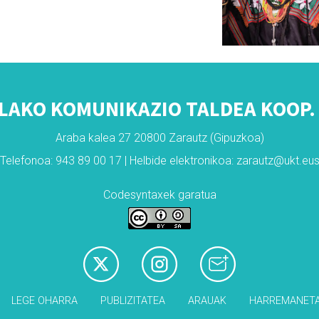
LAKO KOMUNIKAZIO TALDEA KOOP. 
Araba kalea 27 20800 Zarautz (Gipuzkoa)
Telefonoa: 943 89 00 17 | Helbide elektronikoa: zarautz@ukt.eu
Codesyntaxek garatua
LEGE OHARRA
PUBLIZITATEA
ARAUAK
HARREMANET